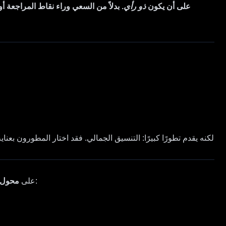
، يجرؤ Flux 1 Krea [dev] على أن يكون
ذو رأي
. بدلاً من السعي وراء نقاط المراجعة أو 
، وهو مزيج من النمذجة بالانتشار والنمذجة القائمة على التدفق. مما يجعله:
على
محول تد