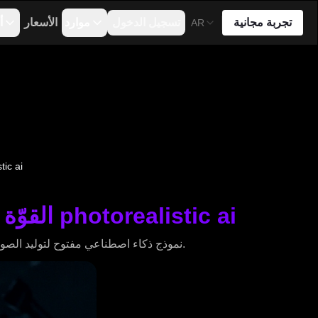
تجربة مجانية
تسجيل الدخول
موارد
الأسعار
أ
AR
Flux 1 Krea: القوّة المطل
Flux 1 Krea: القوّة المطلقة ذات الوزن المفتوح التي تعيد تعريف photorealistic ai
افتح واقعية سينمائية مع Flux 1 Krea—نموذج ذكاء اصطناعي مفتوح لتوليد الصور الفوتوريالية بسرعة. مجاني للاستخدام الشخصي، مثالي للمبدعين والاستوديوهات.