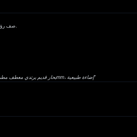
، صف رؤيتك بوضوح ودقة.
“بحار قديم يرتدي معطف مطر أصفر يقف على منحدر منارة عاصف، ضباب سينمائي، عدسة 35mm، إضاءة طبيعية”