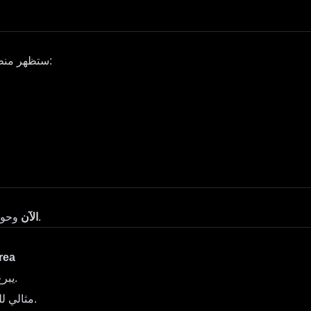
، ستظهر منطقة سحب لإضافة صورة:
وحول رؤيتك إلى واقعية سينمائية في ثوانٍ.
ابدأ استخدام Flux Krea الآن
لماذا 
يبرع في الإضاءة، المنظور، والمواد.
مثالي للنماذج الأولية بدون تلميع مفرط.