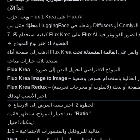
:
ابدأ الآن
جرّب Flux 1 Krea على Flux AI
ويب
:
وشغله في Diffusers أو ComfyUI.
HuggingFace
: حمّل من
محليًا
د الصور الفوتوغرافية
Flux Krea على Flux AI
7. 🧭 كيفية استخدام
🔹 الخطوة 1: اختر نوع النموذج
M”
وانقر على
صفحة أداة Flux Krea
اذهب إلى
ستجد ثلاثة خيارات متاحة:
– النموذج الافتراضي لتحويل النص إلى صورة
Flux Krea
ور الحالية باستخدام نصوص وصفية
Flux Krea Image to Image
منقحة أو بديلة (لأسلوب أو مخرجات تجريبية)
Flux Krea Redux
اختر الأنسب لهدفك.
🔹 الخطوة 2: اختر نسبة العرض إلى الارتفاع
.
"Ratio"
بعد اختيار النموذج، ستظهر قائمة
يمكنك اختيار:
– مثالية للبروفايل والمنشورات الاجتماعية
1:1
– رائعة للمشاهد السينمائية أو التراكيب العريضة
16:9