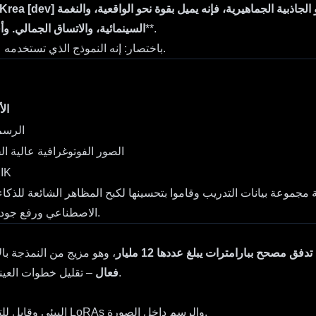
الجاذبية الجماهيرية، فإنه يميل بقوة نحو الواقعية، والنغمة
مجاني للاستخدام الشخصي والبحثي**.
السينمائية، والاتساق الجمالي. 
.
باختصار: إنه النموذج الذي تستخدمه 
ال
الرسم 
الصور الفوتوغرافية عالية ال
المرئيات بجودة الإنتاج، حتى دقة 4K
.
الاصطناعي ورفع جودة
فق مصحح ببارامترات يبلغ عددها 12 مليار
– تقليل خطوات العينات بواسطة التقطير التوجيهي، مما يوفر لك توليدات سريعة كالبرق.
فعال
، وغيره
– متوافق تمامًا مع نظام Flux dev البيئي وقابل للتوسيع بسهولة عبر LoRAs والرسم داخل الصورة.