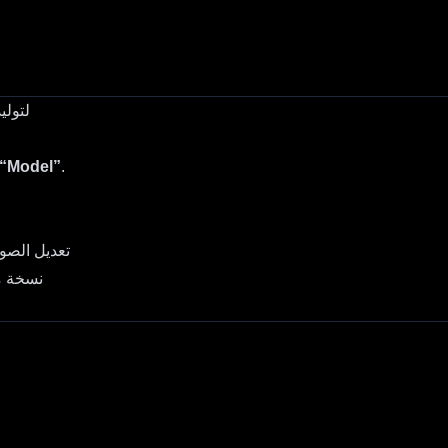
لتولي
.
القائمة المنسدلة تحت “odel
– تعديل الص
– نسخة 