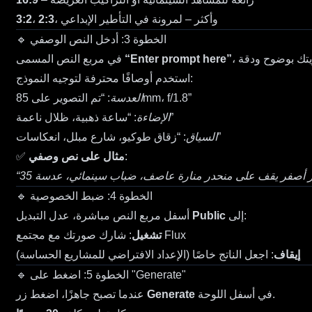
، وأكثر – لمرونة في التأطير الإبداعي
2:3
،
3:2
🔹 الخطوة 3: أدخل النص الوصفي
“Enter prompt here”
في مربع النص المسمى
استخدم أوصافًا محترفة لتوجيه النموذج:
: “تم التصوير على 85mm، f/1.8”
العدسة
: “ساعة ذهبية، ظلال ناعمة”
الإضاءة
: “زقاق طوكيو، شارع مبلل، انعكاسات”
السياق
:
مثال على نص وصفي
✅
🔹 الخطوة 4: ضبط الخصوصية
إلى:
Public
أسفل مربع النص مباشرة، عدل التبديل
: شارك صورتك مع مجتمع Flux
تشغيل
إيقاف
: اجعل الناتج خاصًا (الإعداد الافتراضي للمشاريع الحساسة)
🔹 الخطوة 5: اضغط على "Generate"
في أسفل اللوحة.
Generate
عندما تصبح جاهزًا، اضغط زر