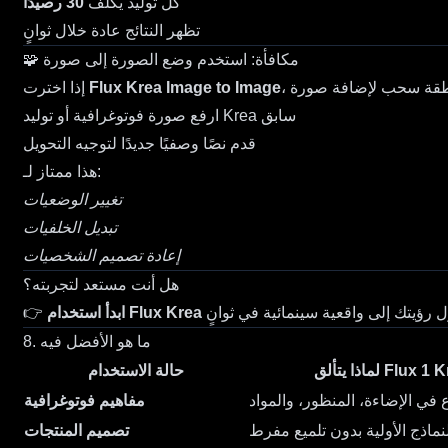
كل توليد يكلف
30 رصيدًا
تظهر النتائج عادة خلال ثوانٍ
🧩 مكافأة: استخدم وضع الصورة إلى صورة
Flux Krea Image to Image
إذا اخترت
ارفع صورة فوتوغرافية أو توليد Krea سابق
قدم نصًا وصفيًا جديدًا لتوجيه التحويل
هذا ممتاز لـ:
تغيير الوضعيات
تبديل الخلفيات
إعادة تصميم الشخصيات
هل أنت مستعد لتجربته؟
👉
8. ما هو الأفضل فيه
يتألق Flux 1 Krea
حالة الاستخدام
مفاهيم فوتوغرافية
تصميم المنتجات