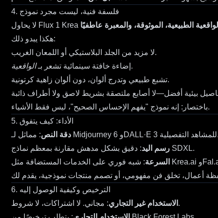
4. فلسفة فنية، ليست مجرد نموذج
لواقعية الطبيعية، الموثوقة، والمعبرة عاطفيًا
هكذا يبدو ذلك:
لا مزيد من الجلد البلاستيكي أو اللمعان الغريب.
.
إضاءة خافتة سينمائية تشعر بـ
الواقعية
تشبع طبيعي وتدرج ألوان، دون ألوان زاهية كرتونية.
باختصار: إنه نموذج "يفهم الإحساس الصحيح"، ليس فقط الأشياء.
5. الأداء: كيف يتفوق
DALL·E  للمشاهد التفصيلية.
دقة النص
: دقيق بشكل مدهش مقارنة بمعظم نماذج SDXL.
رسم اليد
السرعة
6. الترخيص وكيفية الوصول إليه
: مجاني. لا اشتراكات، لا شروط.
الاستخدام غير التجاري
: يتطلب ترخيصًا من Black Forest Labs.
الاستخدام التجاري