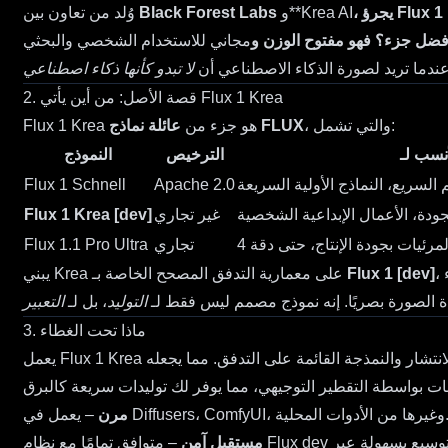
Krea AI
و**
Black Forest Labs
وُلد من تعاون بين
وأفضل جزء؟ فهو مفتوح الوزن و
عندما تريد لصورة الذكاء الاصطناعي أن
لا تبدو كأنها ذكاء اصطناعي
2. قصة الأصل: من أين يأتي Flux 1 Krea
، والتي تشمل:
عائلة نماذج FLUX
هو جزء من
Flux 1 Krea
أنسب لـ
الترخيص
النموذج
السريع، النماذج الأولية السريعة
Apache 2.0
Flux 1 Schnell
جودة، الأعمال الإبداعية الشخصية
غير تجاري
Flux 1 Krea [dev]
تجاري
Flux 1.1 Pro Ultra
، لكنه يقدم تطورًا كبيرًا: التنسيق الجمالي. فقد اختار المطورون بعناية مجموعة بيانات التدريب وقاموا بتحسينها لكبح المظاهر الشائعة للذكاء
Flux 1 [dev]
يبني Krea على معمارية التدفق المصحح الخاصة بـ
 الصورة بصريًا. إنه نموذج مصمم ليس فقط لـ
التوليد
، بل لـ
التعبير
3. ماذا تحت الغطاء
Flux 1 Krea
يعمل
ا من الأدوات المحلية.
ComfyUI
،
Diffusers
– يعمل في
مرن
مستقبل آمن