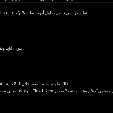
.
لا يحاول Flux 1 Krea تقليد كل شيء—بل يحاول أن يضبط
شيئًا واحدًا
بدقة:
ا
عيون، أيادٍ، وتفاصيل بيئية أفضل—لا أصابع ملتصقة بشريط لاصق ولا أطراف ذائبة.
: مماثل لـ Midjourney 6 و3
: شبه فوري على الخدمات المستضافة مثل Krea.ai وFal.ai—غالبًا ما يتم رسم الصور خلال 1–2 ثانية.
مستوى الإنتاج بقلب مفتوح المصدر
Flux 1 Krea
سواء كنت تبني محفظة أعمال، تخلق فن مفهومي، أو تصمم منتجات نموذجية، يقدم لك