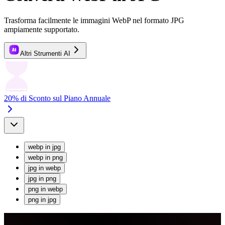
Trasforma facilmente le immagini WebP nel formato JPG
ampiamente supportato.
Altri Strumenti AI
20% di Sconto sul Piano Annuale
webp
in
jpg
webp
in
png
jpg
in
webp
jpg
in
png
png
in
webp
png
in
jpg