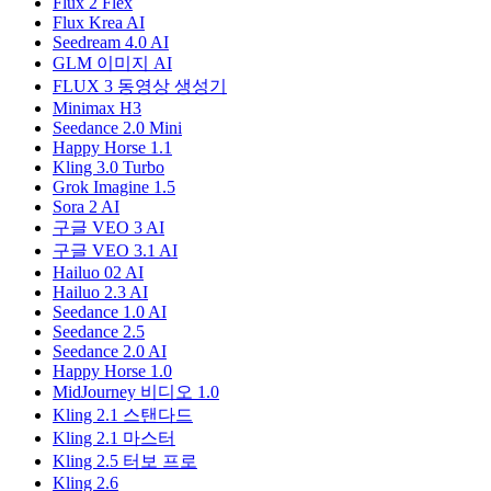
Flux 2 Flex
Flux Krea AI
Seedream 4.0 AI
GLM 이미지 AI
FLUX 3 동영상 생성기
Minimax H3
Seedance 2.0 Mini
Happy Horse 1.1
Kling 3.0 Turbo
Grok Imagine 1.5
Sora 2 AI
구글 VEO 3 AI
구글 VEO 3.1 AI
Hailuo 02 AI
Hailuo 2.3 AI
Seedance 1.0 AI
Seedance 2.5
Seedance 2.0 AI
Happy Horse 1.0
MidJourney 비디오 1.0
Kling 2.1 스탠다드
Kling 2.1 마스터
Kling 2.5 터보 프로
Kling 2.6