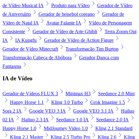
de Vídeo Musical IA
Produto para Vídeo
Gerador de Vídeo
de Aniversário
Gerador de beisebol coreano
Gerador de
Vídeo de Natal IA
Avatar Falante IA
Vídeo de Personagem
Consistente
Gerador de Vídeo de Arte Ghibli
Terra Zoom Out
IA
IA Kungfu
Gerador de Vídeo de Action Figure
Gerador de Vídeo Minecraft
Transformação Tim Burton
Transformação Cabeça de Abóbora
Gerador Dança com
Fantasma
IA de Vídeo
Gerador de Vídeos FLUX 3
Minimax H3
Seedance 2.0 Mini
Happy Horse 1.1
Kling 3.0 Turbo
Grok Imagine 1.5
Sora 2 IA
Google VEO 3 IA
Google VEO 3.1 IA
Hailuo
02 IA
Hailuo 2.3 IA
Seedance 1.0 IA
Seedance 2.0 IA
Happy Horse 1.0
MidJourney Video 1.0
Kling 2.1 Standard
Kling 2.1 Master
Kling 2.5 Turbo Pro
Kling 2.6
Kling