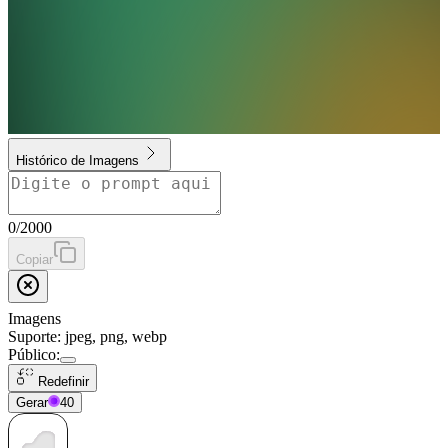
Histórico de Imagens
0
/
2000
Copiar
Imagens
Suporte: jpeg, png, webp
Público
:
Redefinir
Gerar
40