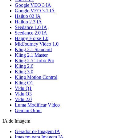
Google VEO 3 IA
Google VEO 3.1 IA
Hailuo 02 IA
Hailuo 2.3 IA
Seedance 1.0 IA
Seedance 2.0 IA
Happy Horse 1.0
MidJourney Video 1.0
Kling 2.1 Standard
Kling 2.1 Master
Kling 2.5 Turbo Pro
Kling 2.6
Kling 3.0
Kling Motion Control
Kling O1
Vidu Q1
Vidu Q3
Vidu 2.0
Luma Modificar Vídeo
Gemini Omni
IA de Imagem
Gerador de Imagem IA
Imagem para Imagem IA