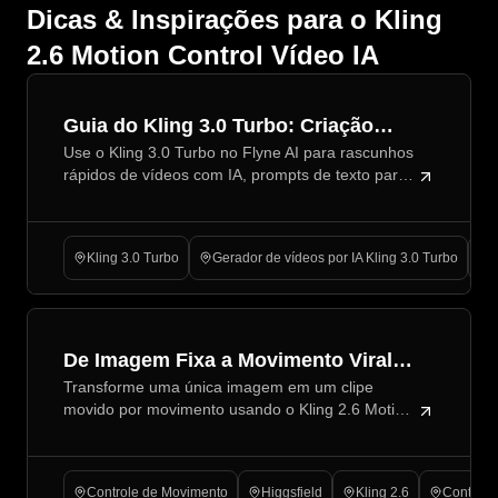
Dicas & Inspirações para o Kling
2.6 Motion Control Vídeo IA
Guia do Kling 3.0 Turbo: Criação
Use o Kling 3.0 Turbo no Flyne AI para rascunhos
Rápida de Vídeos com IA no Flyne AI
rápidos de vídeos com IA, prompts de texto para
vídeo, referências de imagem, clipes para redes
sociais, anúncios de produtos, prévias criativas e
verificações.
Kling 3.0 Turbo
Gerador de vídeos por IA Kling 3.0 Turbo
K
De Imagem Fixa a Movimento Viral:
Transforme uma única imagem em um clipe
Controle de Movimento com Kling
movido por movimento usando o Kling 2.6 Motion
2.6
Control—passos claros, comandos e correções
para resultados prontos para viralizar.
Controle de Movimento
Higgsfield
Kling 2.6
Controle