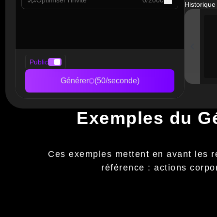
0
/
2000
Historique
Public
Générer
(50/seconde)
Exemples du Gé
Ces exemples mettent en avant les r
référence : actions corpor