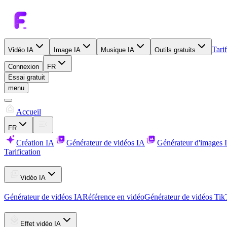
Tarif
Vidéo IA
Image IA
Musique IA
Outils gratuits
Connexion
FR
Essai gratuit
menu
Accueil
FR
Création IA
Générateur de vidéos IA
Générateur d'images 
Tarification
Vidéo IA
Générateur de vidéos IA
Référence en vidéo
Générateur de vidéos Ti
Effet vidéo IA