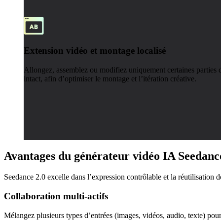
Extension vidéo et montage localisé
Allongez, assemblez ou modifiez uniquement certaines parties d’
intact, afin d’optimiser le montage et l’itération créative.
Avantages du générateur vidéo IA Seedanc
Seedance 2.0 excelle dans l’expression contrôlable et la réutilisation des
Collaboration multi-actifs
Mélangez plusieurs types d’entrées (images, vidéos, audio, texte) pou