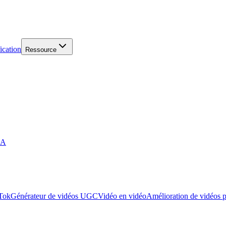
ication
Ressource
IA
kTok
Générateur de vidéos UGC
Vidéo en vidéo
Amélioration de vidéos 