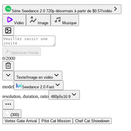
Série Seedance 2.0 720p désormais à partir de
$0.57
/
vidéo
Vidéo
Image
Musique
Optimiser l'invite
0
/
2000
Texte/Image en vidéo
model
Seedance 2.0 Fast
resolution, duration, ratio
480p
5s
16:9
(300)
Vortex Gate Arrival
Pilot Cat Mission
Chef Cat Showdown