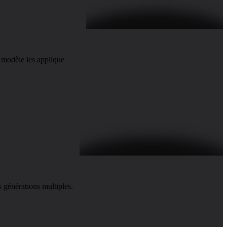
 modèle les applique
 générations multiples.