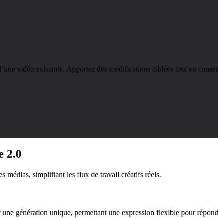
une vidéo existante. Apportez des modifications ciblées tout en conserv
e 2.0
 médias, simplifiant les flux de travail créatifs réels.
r une génération unique, permettant une expression flexible pour répon