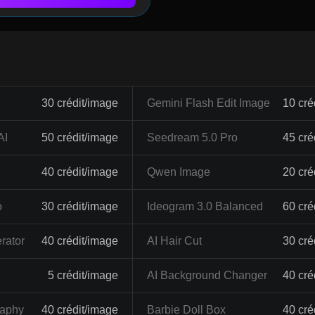
30 crédit/image
Gemini Flash Edit Image
10 cré
AI
50 crédit/image
Seedream 5.0 Pro
45 cré
40 crédit/image
Qwen Image
20 cré
o
30 crédit/image
Ideogram 3.0 Balanced
60 cré
rator
40 crédit/image
AI Hair Cut
30 cré
5 crédit/image
AI Background Changer
40 cré
raphy
40 crédit/image
Barbie Doll Box
40 cré