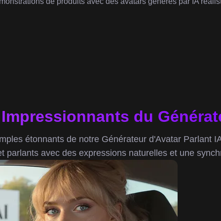
monstrations de produits avec des avatars générés par IA réalist
Impressionnants du Générateu
ples étonnants de notre Générateur d'Avatar Parlant IA
et parlants avec des expressions naturelles et une synchr