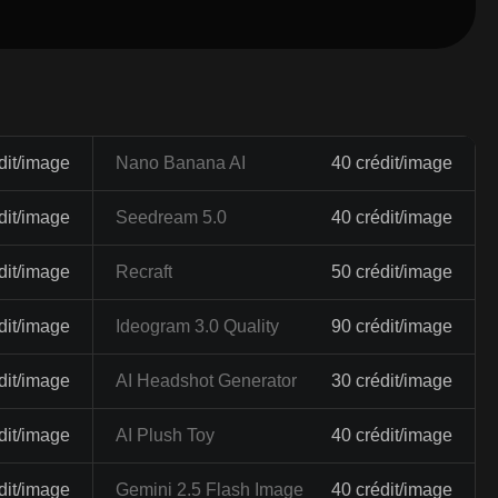
dit/image
Nano Banana AI
40 crédit/image
dit/image
Seedream 5.0
40 crédit/image
dit/image
Recraft
50 crédit/image
dit/image
Ideogram 3.0 Quality
90 crédit/image
dit/image
AI Headshot Generator
30 crédit/image
dit/image
AI Plush Toy
40 crédit/image
dit/image
Gemini 2.5 Flash Image
40 crédit/image