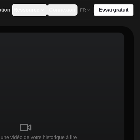
ation
Ressource
Connexion
Essai gratuit
FR
une vidéo de votre historique à lire