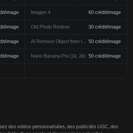
dit/image
Imagen 4
60 crédit/image
dit/image
Old Photo Restore
30 crédit/image
dit/image
AI Remove Object from Image
50 crédit/image
dit/image
Nano Banana Pro (1k, 2k)
50 crédit/image
lisez des vidéos personnalisées, des publicités UGC, des