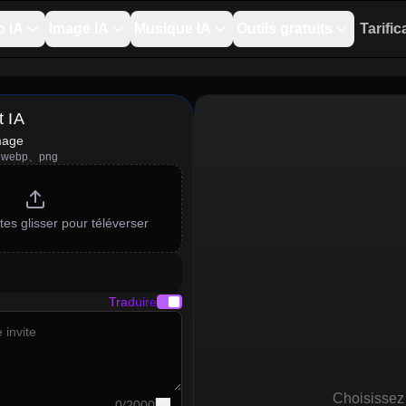
o IA
Image IA
Musique IA
Outils gratuits
Tarific
t IA
mage
pg、webp、png
tes glisser pour téléverser
Traduire
Choisissez 
0
/
2000