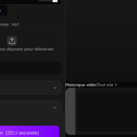
e
charge : mp3
sez-déposez pour téléverser
Historique vidéo
Tout voir
er
(
20
/ seconde
)