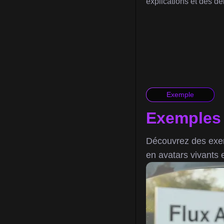
explications et des dé
Exemple
Exemples 
Découvrez des exem
en avatars vivants 