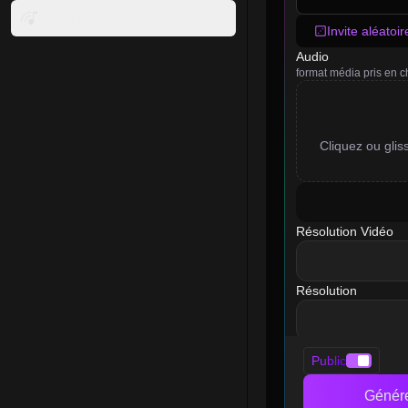
Musique IA
Invite aléatoir
Audio
format média pris en 
Cliquez ou glis
Résolution Vidéo
videoResolution
Résolution
resolution
Public
Génér