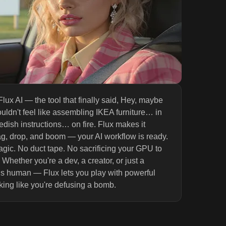
Flux AI — the tool that finally said, Hey, maybe
ouldn't feel like assembling IKEA furniture… in
dish instructions… on fire. Flux makes it
ag, drop, and boom — your AI workflow is ready.
gic. No duct tape. No sacrificing your GPU to
 Whether you're a dev, a creator, or just a
s human — Flux lets you play with powerful
king like you're defusing a bomb.