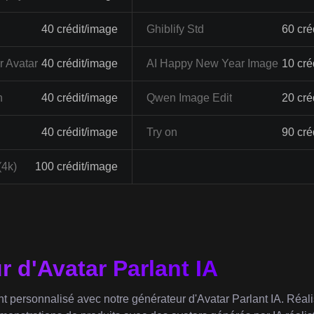
40 crédit/image
Ghiblify Std
60 cré
 Avatar
40 crédit/image
AI Happy New Year Image
10 cré
n
40 crédit/image
Qwen Image Edit
20 cré
40 crédit/image
Try on
90 cré
(4k)
100 crédit/image
 d'Avatar Parlant IA
nt personnalisé avec notre générateur d'Avatar Parlant IA. Réa