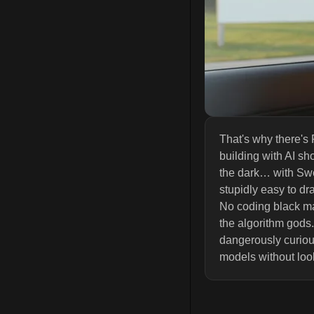
That's why there's 
building with AI sh
the dark… with Swe
stupidly easy to dr
No coding black ma
the algorithm gods.
dangerously curiou
models without loo