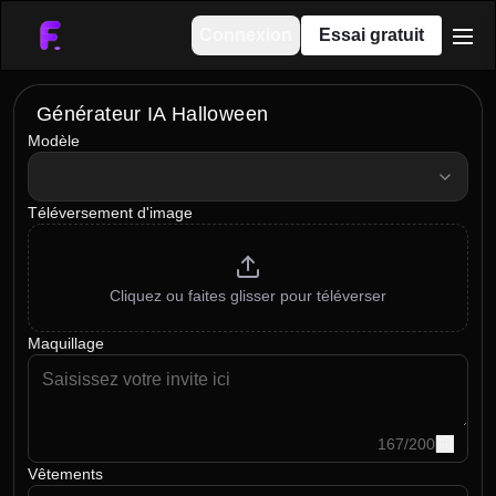
Connexion
Essai gratuit
men
Générateur IA Halloween
Modèle
model
Téléversement d'image
Cliquez ou faites glisser pour téléverser
Maquillage
167
/
200
Vêtements