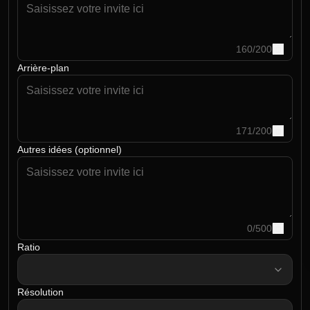
160
/
200
Arrière-plan
171
/
200
Autres idées (optionnel)
0
/
500
Ratio
ratio
Résolution
resolution