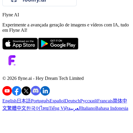
Flyne AI
Experimente a avançada geração de imagens e vídeos com IA, tudo
em Flyne AI!
©️ 2026 flyne.ai -
Hey Dream Tech Limited
English
日本語
Português
Español
Deutsch
Русский
Français
简体中
文
繁體中文
한국어
ไทย
Tiếng Việt
العربية
Italiano
Bahasa Indonesia