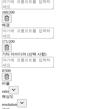
160
/
200
배경
171
/
200
기타 아이디어 (선택 사항)
0
/
500
비율
ratio
해상도
resolution