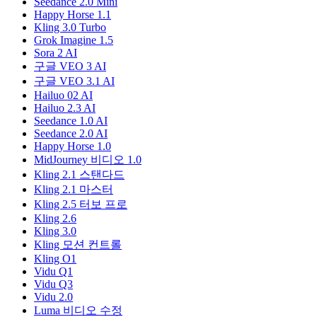
Seedance 2.0 Mini
Happy Horse 1.1
Kling 3.0 Turbo
Grok Imagine 1.5
Sora 2 AI
구글 VEO 3 AI
구글 VEO 3.1 AI
Hailuo 02 AI
Hailuo 2.3 AI
Seedance 1.0 AI
Seedance 2.0 AI
Happy Horse 1.0
MidJourney 비디오 1.0
Kling 2.1 스탠다드
Kling 2.1 마스터
Kling 2.5 터보 프로
Kling 2.6
Kling 3.0
Kling 모션 컨트롤
Kling O1
Vidu Q1
Vidu Q3
Vidu 2.0
Luma 비디오 수정