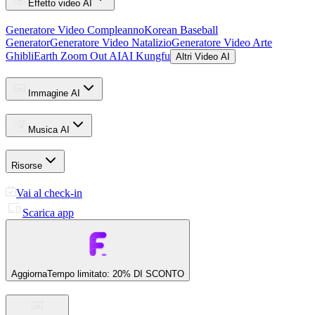
Effetto video AI
Generatore Video Compleanno
Korean Baseball
Generator
Generatore Video Natalizio
Generatore Video Arte
Ghibli
Earth Zoom Out AI
AI Kungfu
Altri Video AI
Immagine AI
Musica AI
Risorse
Vai al check-in
Scarica app
Aggiorna
Tempo limitato: 20% DI SCONTO