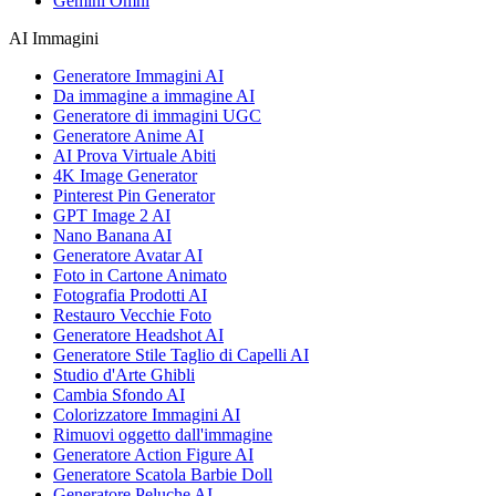
Gemini Omni
AI Immagini
Generatore Immagini AI
Da immagine a immagine AI
Generatore di immagini UGC
Generatore Anime AI
AI Prova Virtuale Abiti
4K Image Generator
Pinterest Pin Generator
GPT Image 2 AI
Nano Banana AI
Generatore Avatar AI
Foto in Cartone Animato
Fotografia Prodotti AI
Restauro Vecchie Foto
Generatore Headshot AI
Generatore Stile Taglio di Capelli AI
Studio d'Arte Ghibli
Cambia Sfondo AI
Colorizzatore Immagini AI
Rimuovi oggetto dall'immagine
Generatore Action Figure AI
Generatore Scatola Barbie Doll
Generatore Peluche AI