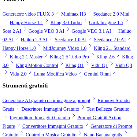
Generatore video FLUX 3
Minimax H3
Seedance 2.0 Mini
Happy Horse 1.1
Kling 3.0 Turbo
Grok Imagine 1.5
Sora 2 AI
Google VEO 3 AI
Google VEO 3.1 AI
Hailuo
02 AI
Hailuo 2.3 AI
Seedance 1.0 AI
Seedance 2.0 AI
Happy Horse 1.0
MidJourney Video 1.0
Kling 2.1 Standard
Kling 2.1 Master
Kling 2.5 Turbo Pro
Kling 2.6
Kling
3.0
Kling Motion Control
Kling O1
Vidu Q1
Vidu Q3
Vidu 2.0
Luma Modifica Video
Gemini Omni
Strumenti gratuiti
Generatore AI gratuito da immagine a prompt
Rimuovi Sfondo
Gratis
Descrittore Immagini Gratuito
Test Bellezza Gratuito
Ingranditore Immagini Gratuito
Prompt Gratuiti Action
Figure
Convertitore Immagini Gratuito
Generatore di Prompt
Gratuito
Controllo Musica Gratuito
Nano Banana gratis