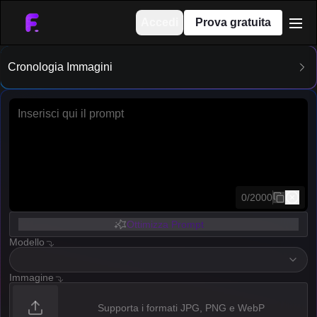
Accedi
Prova gratuita
men
Cronologia Immagini
copia
0
/
2000
Ottimizza Prompt
Modello
imageModelOption
Immagine
Supporta i formati JPG, PNG e WebP