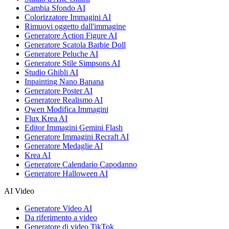
Cambia Sfondo AI
Colorizzatore Immagini AI
Rimuovi oggetto dall'immagine
Generatore Action Figure AI
Generatore Scatola Barbie Doll
Generatore Peluche AI
Generatore Stile Simpsons AI
Studio Ghibli AI
Inpainting Nano Banana
Generatore Poster AI
Generatore Realismo AI
Qwen Modifica Immagini
Flux Krea AI
Editor Immagini Gemini Flash
Generatore Immagini Recraft AI
Generatore Medaglie AI
Krea AI
Generatore Calendario Capodanno
Generatore Halloween AI
AI Video
Generatore Video AI
Da riferimento a video
Generatore di video TikTok