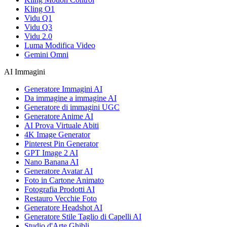
Kling O1
Vidu Q1
Vidu Q3
Vidu 2.0
Luma Modifica Video
Gemini Omni
AI Immagini
Generatore Immagini AI
Da immagine a immagine AI
Generatore di immagini UGC
Generatore Anime AI
AI Prova Virtuale Abiti
4K Image Generator
Pinterest Pin Generator
GPT Image 2 AI
Nano Banana AI
Generatore Avatar AI
Foto in Cartone Animato
Fotografia Prodotti AI
Restauro Vecchie Foto
Generatore Headshot AI
Generatore Stile Taglio di Capelli AI
Studio d'Arte Ghibli