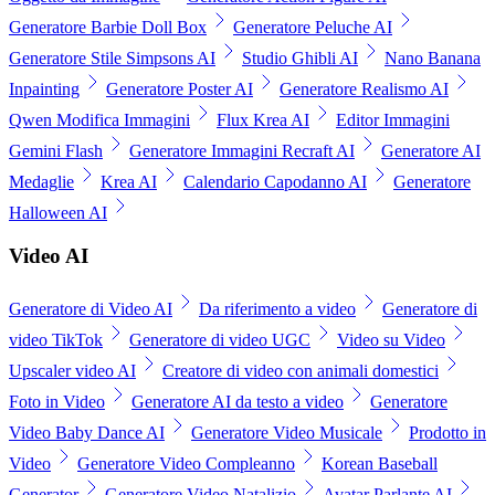
Generatore Barbie Doll Box
Generatore Peluche AI
Generatore Stile Simpsons AI
Studio Ghibli AI
Nano Banana
Inpainting
Generatore Poster AI
Generatore Realismo AI
Qwen Modifica Immagini
Flux Krea AI
Editor Immagini
Gemini Flash
Generatore Immagini Recraft AI
Generatore AI
Medaglie
Krea AI
Calendario Capodanno AI
Generatore
Halloween AI
Video AI
Generatore di Video AI
Da riferimento a video
Generatore di
video TikTok
Generatore di video UGC
Video su Video
Upscaler video AI
Creatore di video con animali domestici
Foto in Video
Generatore AI da testo a video
Generatore
Video Baby Dance AI
Generatore Video Musicale
Prodotto in
Video
Generatore Video Compleanno
Korean Baseball
Generator
Generatore Video Natalizio
Avatar Parlante AI