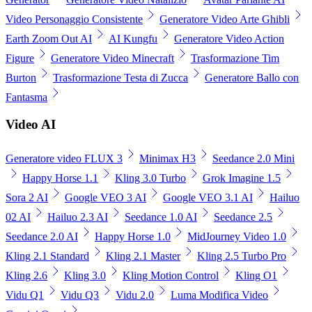
Video Personaggio Consistente
Generatore Video Arte Ghibli
Earth Zoom Out AI
AI Kungfu
Generatore Video Action
Figure
Generatore Video Minecraft
Trasformazione Tim
Burton
Trasformazione Testa di Zucca
Generatore Ballo con
Fantasma
Video AI
Generatore video FLUX 3
Minimax H3
Seedance 2.0 Mini
Happy Horse 1.1
Kling 3.0 Turbo
Grok Imagine 1.5
Sora 2 AI
Google VEO 3 AI
Google VEO 3.1 AI
Hailuo
02 AI
Hailuo 2.3 AI
Seedance 1.0 AI
Seedance 2.5
Seedance 2.0 AI
Happy Horse 1.0
MidJourney Video 1.0
Kling 2.1 Standard
Kling 2.1 Master
Kling 2.5 Turbo Pro
Kling 2.6
Kling 3.0
Kling Motion Control
Kling O1
Vidu Q1
Vidu Q3
Vidu 2.0
Luma Modifica Video