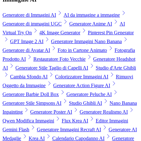
Generatore di Immagini AI
AI da immagine a immagine
Generatore di immagini UGC
Generatore Anime AI
AI
Virtual Try On
4K Image Generator
Pinterest Pin Generator
GPT Image 2 AI
Generatore Immagini Nano Banana
Generatore di Avatar AI
Foto in Cartone Animato
Fotografia
Prodotto AI
Restauratore Foto Vecchie
Generatore Headshot
AI
Generatore Stile Taglio di Capelli AI
Studio d'Arte Ghibli
Cambia Sfondo AI
Colorizzatore Immagini AI
Rimuovi
Oggetto da Immagine
Generatore Action Figure AI
Generatore Barbie Doll Box
Generatore Peluche AI
Generatore Stile Simpsons AI
Studio Ghibli AI
Nano Banana
Inpainting
Generatore Poster AI
Generatore Realismo AI
Qwen Modifica Immagini
Flux Krea AI
Editor Immagini
Gemini Flash
Generatore Immagini Recraft AI
Generatore AI
Medaglie
Krea AI
Calendario Capodanno AI
Generatore