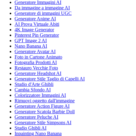
Generatore Immagini AI
Da immagine a immagine AI
Generatore di immagini UGC
Generatore Anime AI
AI Prova Virtuale Abiti
4K Image Generator
Pinterest Pin Generator
GPT Image 2 AI
Nano Banana AI
Generatore Avatar AI
Foto in Cartone Animato
Fotografia Prodotti AI
Restauro Vecchie Foto
Generatore Headshot AI
Generatore Stile Taglio di Capelli AI
Studio d'Arte Ghibli
Cambia Sfondo AI
Colorizzatore Immagini AI
Rimuovi oggetto dall'immagine
Generatore Action Figure AI
Generatore Scatola Barbie Doll
Generatore Peluche AI
Generatore Stile Simpsons AI
Studio Ghibli AI
Inpainting Nano Banana