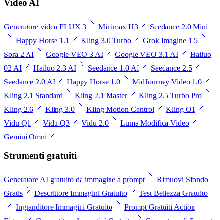
Video AI
Generatore video FLUX 3
Minimax H3
Seedance 2.0 Mini
Happy Horse 1.1
Kling 3.0 Turbo
Grok Imagine 1.5
Sora 2 AI
Google VEO 3 AI
Google VEO 3.1 AI
Hailuo
02 AI
Hailuo 2.3 AI
Seedance 1.0 AI
Seedance 2.5
Seedance 2.0 AI
Happy Horse 1.0
MidJourney Video 1.0
Kling 2.1 Standard
Kling 2.1 Master
Kling 2.5 Turbo Pro
Kling 2.6
Kling 3.0
Kling Motion Control
Kling O1
Vidu Q1
Vidu Q3
Vidu 2.0
Luma Modifica Video
Gemini Omni
Strumenti gratuiti
Generatore AI gratuito da immagine a prompt
Rimuovi Sfondo
Gratis
Descrittore Immagini Gratuito
Test Bellezza Gratuito
Ingranditore Immagini Gratuito
Prompt Gratuiti Action