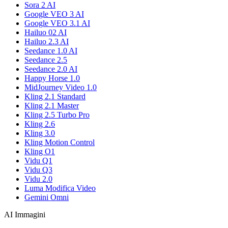
Sora 2 AI
Google VEO 3 AI
Google VEO 3.1 AI
Hailuo 02 AI
Hailuo 2.3 AI
Seedance 1.0 AI
Seedance 2.5
Seedance 2.0 AI
Happy Horse 1.0
MidJourney Video 1.0
Kling 2.1 Standard
Kling 2.1 Master
Kling 2.5 Turbo Pro
Kling 2.6
Kling 3.0
Kling Motion Control
Kling O1
Vidu Q1
Vidu Q3
Vidu 2.0
Luma Modifica Video
Gemini Omni
AI Immagini