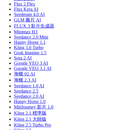
Flux 2 Flex
Flux Krea AI
Seedream 4.0 AI
GLM 圖片 AI
FLUX 3 影片生成器
Minimax H3
Seedance 2.0 Mini
Happy Horse 1.1
Kling 3.0 Turbo
Grok Imagine 1.5
Sora 2 AI
Google VEO 3 AI
Google VEO 3.1 AI
海螺 02 AI
海螺 2.3 AI
Seedance 1.0 AI
Seedance 2.5
Seedance 2.0 AI
Happy Horse 1.0
MidJourney 影片 1.0
Kling 2.1 標準版
Kling 2.1 大師版
Kling 2.5 Turbo Pro