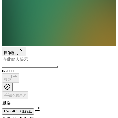
圖像歷史
0
/
2000
複製
優化提示詞
風格
Recraft V3 原始版