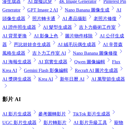
漫生成器
AI 虛擬試穿
4K Image Generator
Pinterest Pin
Generator
GPT Image 2 AI
Nano Banana 圖像生成
AI
頭像生成器
照片轉卡通
AI 產品攝影
老照片修復
AI 證件照生成器
AI 髮型生成器
吉卜力藝術工作室
AI 背景更換
AI 影像上色
圖片物件移除
AI 公仔生成
器
芭比娃娃盒生成器
AI 絨毛玩偶生成器
AI 辛普森
風格生成器
吉卜力工作室 AI
Nano Banana 圖像修復
AI 海報生成器
AI 寫實生成器
Qwen 圖像編輯
Flux
Krea AI
Gemini Flash 影像編輯
Recraft AI 圖片生成器
AI 獎牌生成器
Krea AI
新年日曆 AI
AI 萬聖節生成器
影片 AI
AI 影片生成器
參考圖轉影片
TikTok 影片生成器
UGC 影片生成器
影片轉影片
AI 影片升級工具
寵物