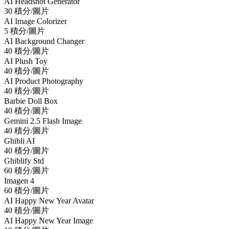
AI Headshot Generator
30 積分/圖片
AI Image Colorizer
5 積分/圖片
AI Background Changer
40 積分/圖片
AI Plush Toy
40 積分/圖片
AI Product Photography
40 積分/圖片
Barbie Doll Box
40 積分/圖片
Gemini 2.5 Flash Image
40 積分/圖片
Ghibli AI
40 積分/圖片
Ghiblify Std
60 積分/圖片
Imagen 4
60 積分/圖片
AI Happy New Year Avatar
40 積分/圖片
AI Happy New Year Image