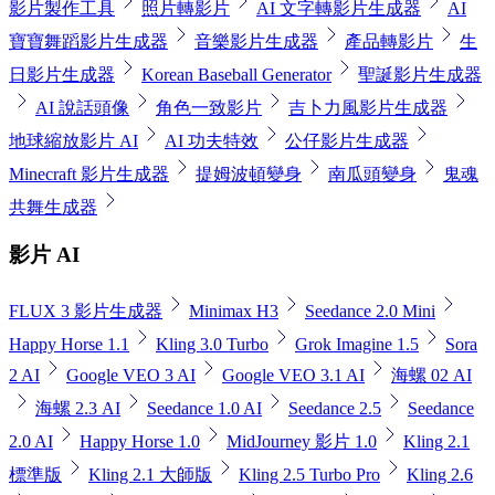
影片製作工具
照片轉影片
AI 文字轉影片生成器
AI
寶寶舞蹈影片生成器
音樂影片生成器
產品轉影片
生
日影片生成器
Korean Baseball Generator
聖誕影片生成器
AI 說話頭像
角色一致影片
吉卜力風影片生成器
地球縮放影片 AI
AI 功夫特效
公仔影片生成器
Minecraft 影片生成器
提姆波頓變身
南瓜頭變身
鬼魂
共舞生成器
影片 AI
FLUX 3 影片生成器
Minimax H3
Seedance 2.0 Mini
Happy Horse 1.1
Kling 3.0 Turbo
Grok Imagine 1.5
Sora
2 AI
Google VEO 3 AI
Google VEO 3.1 AI
海螺 02 AI
海螺 2.3 AI
Seedance 1.0 AI
Seedance 2.5
Seedance
2.0 AI
Happy Horse 1.0
MidJourney 影片 1.0
Kling 2.1
標準版
Kling 2.1 大師版
Kling 2.5 Turbo Pro
Kling 2.6