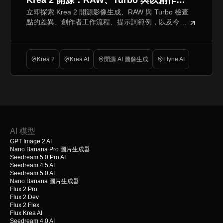
Krea 2 開源：RAW、Turbo 與以創作者
立即探索 Krea 2 開源影像生成、RAW 與 Turbo 檢查
為中心的影像生成意味著什麼
點的差異、創作者工作流程、提示詞範例，以及今天
就在 Flyne AI 上進行實用的 Krea AI 測試。
Krea 2
Krea AI
開源 AI 圖像生成
Flyne AI
AI 模型
GPT Image 2 AI
Nano Banana Pro 圖片生成器
Seedream 5.0 Pro AI
Seedream 4.5 AI
Seedream 5.0 AI
Nano Banana 圖片生成器
Flux 2 Pro
Flux 2 Dev
Flux 2 Flex
Flux Krea AI
Seedream 4.0 AI