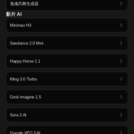
鬼魂共舞生成器
影片 AI
Minimax H3
Seedance 2.0 Mini
Happy Horse 1.1
Kling 3.0 Turbo
Grok Imagine 1.5
Sora 2 AI
Google VEO 3 AI