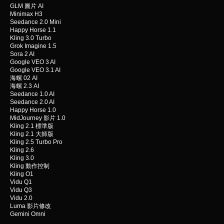
GLM 圖片 AI
Minimax H3
Seedance 2.0 Mini
Happy Horse 1.1
Kling 3.0 Turbo
Grok Imagine 1.5
Sora 2 AI
Google VEO 3 AI
Google VEO 3.1 AI
海螺 02 AI
海螺 2.3 AI
Seedance 1.0 AI
Seedance 2.0 AI
Happy Horse 1.0
MidJourney 影片 1.0
Kling 2.1 標準版
Kling 2.1 大師版
Kling 2.5 Turbo Pro
Kling 2.6
Kling 3.0
Kling 動作控制
Kling O1
Vidu Q1
Vidu Q3
Vidu 2.0
Luma 影片修改
Gemini Omni