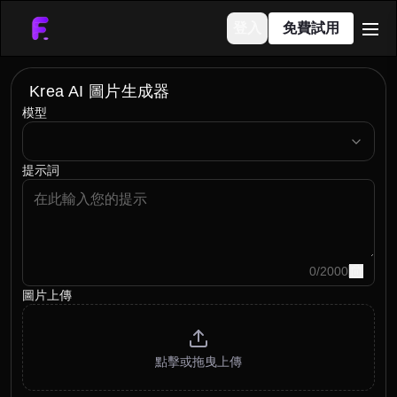
登入
免費試用
men
Krea AI 圖片生成器
模型
model
提示詞
0
/
2000
圖片上傳
點擊或拖曳上傳