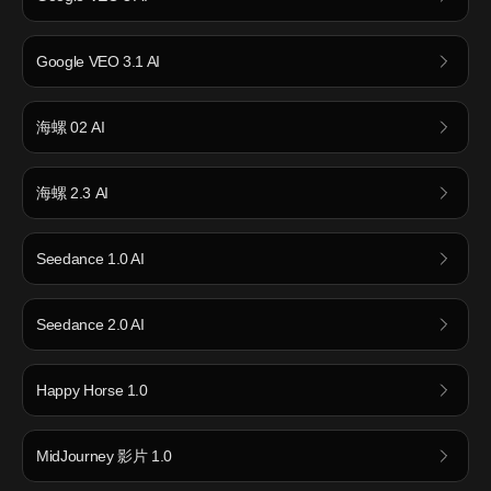
Google VEO 3.1 AI
海螺 02 AI
海螺 2.3 AI
Seedance 1.0 AI
Seedance 2.0 AI
Happy Horse 1.0
MidJourney 影片 1.0