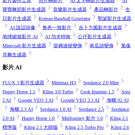
影片製作工具
照片轉影片
AI 文字轉影片生成器
AI
寶寶舞蹈影片生成器
音樂影片生成器
產品轉影片
生
日影片生成器
Korean Baseball Generator
聖誕影片生成器
AI 說話頭像
角色一致影片
吉卜力風影片生成器
地球縮放影片 AI
AI 功夫特效
公仔影片生成器
Minecraft 影片生成器
提姆波頓變身
南瓜頭變身
鬼魂
共舞生成器
影片 AI
FLUX 3 影片生成器
Minimax H3
Seedance 2.0 Mini
Happy Horse 1.1
Kling 3.0 Turbo
Grok Imagine 1.5
Sora
2 AI
Google VEO 3 AI
Google VEO 3.1 AI
海螺 02 AI
海螺 2.3 AI
Seedance 1.0 AI
Seedance 2.5
Seedance
2.0 AI
Happy Horse 1.0
MidJourney 影片 1.0
Kling 2.1
標準版
Kling 2.1 大師版
Kling 2.5 Turbo Pro
Kling 2.6