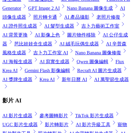
Generator
GPT Image 2 AI
Nano Banana 圖像生成
AI
頭像生成器
照片轉卡通
AI 產品攝影
老照片修復
AI 證件照生成器
AI 髮型生成器
吉卜力藝術工作室
AI 背景更換
AI 影像上色
圖片物件移除
AI 公仔生成
器
芭比娃娃盒生成器
AI 絨毛玩偶生成器
AI 辛普森
風格生成器
吉卜力工作室 AI
Nano Banana 圖像修復
AI 海報生成器
AI 寫實生成器
Qwen 圖像編輯
Flux
Krea AI
Gemini Flash 影像編輯
Recraft AI 圖片生成器
AI 獎牌生成器
Krea AI
新年日曆 AI
AI 萬聖節生成器
影片 AI
AI 影片生成器
參考圖轉影片
TikTok 影片生成器
UGC 影片生成器
影片轉影片
AI 影片升級工具
寵物