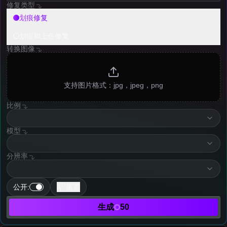
修复类型
划痕修复
划痕和上色修复
转换图像
支持图片格式：jpg，jpeg，png
比例
resolution
模型
imageModelOption
分辨率
imageResolutionType
公开
:
重置
生成
50