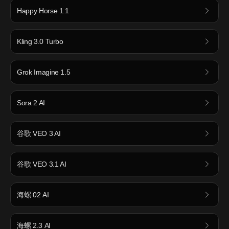
Happy Horse 1.1
Kling 3.0 Turbo
Grok Imagine 1.5
Sora 2 AI
谷歌 VEO 3 AI
谷歌 VEO 3.1 AI
海螺 02 AI
海螺 2.3 AI