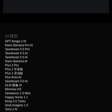
AI 模型
GPT Image 2 AI
Nano Banana Pro AI
Seedream 5.0 Pro
Seedream 4.5 AI
Seedream 5.0 AI
Nano Banana AI
Flux 2 Pro
Flux 2 开发版
Flux 2 灵动版
Flux Krea AI
Seedream 4.0 AI
GLM 图像 AI
Minimax H3
Seedance 2.0 Mini
Happy Horse 1.1
Kling 3.0 Turbo
Grok Imagine 1.5
Sora 2 AI