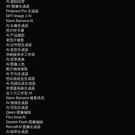
AI 虚拟试穿
4K 图像生成器
Pinterest Pin 生成器
GPT Image 2 AI
Nano Banana AI
AI 头像生成器
照片转卡通
AI 产品摄影
老照片修复
AI 证件照生成器
AI 发型生成器
宫崎骏美术工作室
AI 背景更换
AI 图像上色
图片物体移除
AI 手办生成器
芭比娃娃盒生成器
AI 毛绒玩具生成器
辛普森风格生成器
吉卜力工作室 AI
Nano Banana 修复填充
AI 海报生成器
AI 写实生成器
Qwen 图像编辑
Flux Krea AI
Gemini Flash 图像编辑
Recraft AI 图像生成器
AI 勋章生成器