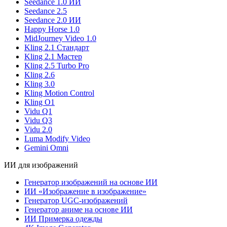
Seedance 1.0 ИИ
Seedance 2.5
Seedance 2.0 ИИ
Happy Horse 1.0
MidJourney Video 1.0
Kling 2.1 Стандарт
Kling 2.1 Мастер
Kling 2.5 Turbo Pro
Kling 2.6
Kling 3.0
Kling Motion Control
Kling O1
Vidu Q1
Vidu Q3
Vidu 2.0
Luma Modify Video
Gemini Omni
ИИ для изображений
Генератор изображений на основе ИИ
ИИ «Изображение в изображение»
Генератор UGC-изображений
Генератор аниме на основе ИИ
ИИ Примерка одежды