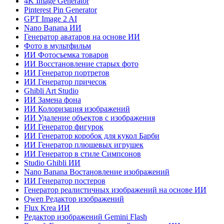
4K Image Generator
Pinterest Pin Generator
GPT Image 2 AI
Nano Banana ИИ
Генератор аватаров на основе ИИ
Фото в мультфильм
ИИ Фотосъемка товаров
ИИ Восстановление старых фото
ИИ Генератор портретов
ИИ Генератор причесок
Ghibli Art Studio
ИИ Замена фона
ИИ Колоризация изображений
ИИ Удаление объектов с изображения
ИИ Генератор фигурок
ИИ Генератор коробок для кукол Барби
ИИ Генератор плюшевых игрушек
ИИ Генератор в стиле Симпсонов
Studio Ghibli ИИ
Nano Banana Востановление изображений
ИИ Генератор постеров
Генератор реалистичных изображений на основе ИИ
Qwen Редактор изображений
Flux Krea ИИ
Редактор изображений Gemini Flash