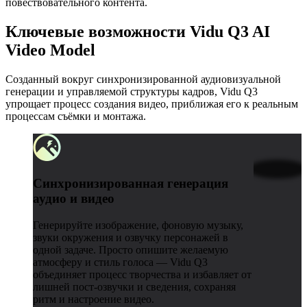
повествовательного контента.
Ключевые возможности Vidu Q3 AI
Video Model
Созданный вокруг синхронизированной аудиовизуальной
генерации и управляемой структуры кадров, Vidu Q3
упрощает процесс создания видео, приближая его к реальным
процессам съёмки и монтажа.
Синхронизированная генерация
аудио и видео
Генерируйте изображение, фоновую музыку,
звуки окружения и озвучку персонажей в
одной задаче. Просто опишите желаемую
атмосферу и стиль голоса — Vidu Q3
объединяет процесс творчества и избавляет от
лишней пост-озвучки и сведения, сохраняя
ритм и настроение видео.