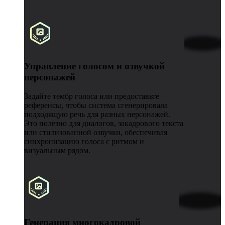
Управление голосом и озвучкой
персонажей
Задайте тембр голоса или предоставьте
референсы, чтобы система сгенерировала
подходящую речь для разных персонажей.
Это полезно для диалогов, закадрового текста
или стилизованной озвучки, обеспечивая
синхронизацию голоса с ритмом и
визуальным рядом.
Генерация многокадровой