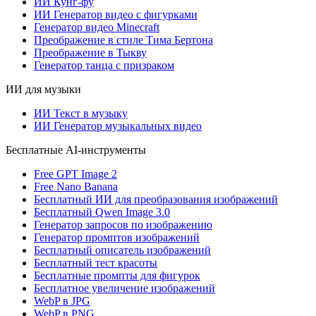
ИИ Кунг-фу
ИИ Генератор видео с фигурками
Генератор видео Minecraft
Преображение в стиле Тима Бертона
Преображение в Тыкву
Генератор танца с призраком
ИИ для музыки
ИИ Текст в музыку
ИИ Генератор музыкальных видео
Бесплатные AI-инструменты
Free GPT Image 2
Free Nano Banana
Бесплатный ИИ для преобразования изображений
Бесплатный Qwen Image 3.0
Генератор запросов по изображению
Генератор промптов изображений
Бесплатный описатель изображений
Бесплатный тест красоты
Бесплатные промпты для фигурок
Бесплатное увеличение изображений
WebP в JPG
WebP в PNG