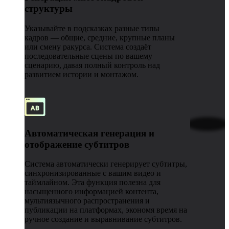
структуры
Указывайте в подсказках разные типы
кадров — общие, средние, крупные планы
или смену ракурса. Система создаёт
последовательные сцены по вашему
сценарию, давая полный контроль над
развитием истории и монтажом.
Автоматическая генерация и
отображение субтитров
Система автоматически генерирует субтитры,
синхронизированные с вашим видео и
таймлайном. Эта функция полезна для
насыщенного информацией контента,
мультиязычного распространения и
публикации на платформах, экономя время на
ручное создание и выравнивание субтитров.