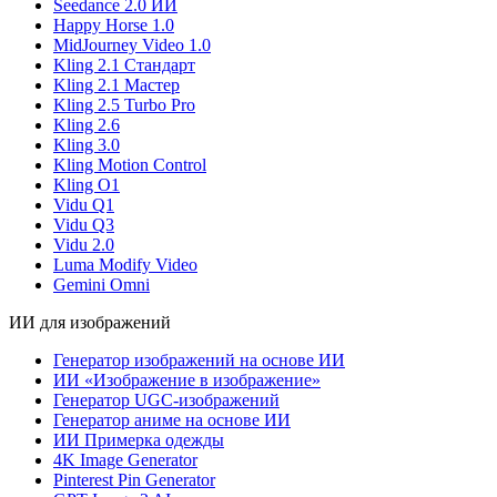
Seedance 2.0 ИИ
Happy Horse 1.0
MidJourney Video 1.0
Kling 2.1 Стандарт
Kling 2.1 Мастер
Kling 2.5 Turbo Pro
Kling 2.6
Kling 3.0
Kling Motion Control
Kling O1
Vidu Q1
Vidu Q3
Vidu 2.0
Luma Modify Video
Gemini Omni
ИИ для изображений
Генератор изображений на основе ИИ
ИИ «Изображение в изображение»
Генератор UGC-изображений
Генератор аниме на основе ИИ
ИИ Примерка одежды
4K Image Generator
Pinterest Pin Generator