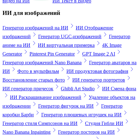
видео на ИИ
ИИ Текст в Видео
ИИ для изображений
Генератор изображений на ИИ
ИИ Отображение
изображений
Генератор UGC-изображений
Генератор
аниме на ИИ
ИИ виртуальная примерка
4K Image
Generator
Pinterest Pin Generator
GPT Image 2 AI
Генератор изображений Nano Banana
Генератор аватаров на
ИИ
Фото в мультфильм
ИИ продуктовая фотография
Восстановление старых фото
ИИ генератор портретов
ИИ генератор причесок
Ghibli Art Studio
ИИ Смена фона
ИИ Раскрашивание изображений
Удаление объектов на
изображении
Генератор фигурок на ИИ
Генератор
коробки Барби
Генератор плюшевых игрушек на ИИ
Генератор стиля Симпсонов на ИИ
Студия Гибли ИИ
Nano Banana Inpainting
Генератор постеров на ИИ