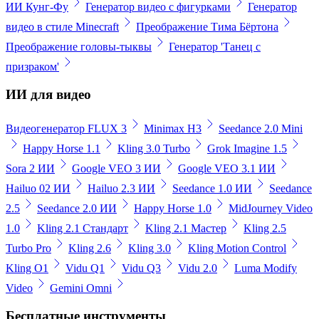
ИИ Кунг-Фу
Генератор видео с фигурками
Генератор
видео в стиле Minecraft
Преображение Тима Бёртона
Преображение головы-тыквы
Генератор 'Танец с
призраком'
ИИ для видео
Видеогенератор FLUX 3
Minimax H3
Seedance 2.0 Mini
Happy Horse 1.1
Kling 3.0 Turbo
Grok Imagine 1.5
Sora 2 ИИ
Google VEO 3 ИИ
Google VEO 3.1 ИИ
Hailuo 02 ИИ
Hailuo 2.3 ИИ
Seedance 1.0 ИИ
Seedance
2.5
Seedance 2.0 ИИ
Happy Horse 1.0
MidJourney Video
1.0
Kling 2.1 Стандарт
Kling 2.1 Мастер
Kling 2.5
Turbo Pro
Kling 2.6
Kling 3.0
Kling Motion Control
Kling O1
Vidu Q1
Vidu Q3
Vidu 2.0
Luma Modify
Video
Gemini Omni
Бесплатные инструменты