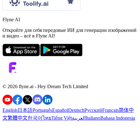
Flyne AI
Откройте для себя передовые ИИ для генерации изображений
и видео – всё в Flyne AI!
©️ 2026 flyne.ai -
Hey Dream Tech Limited
English
日本語
Português
Español
Deutsch
Русский
Français
简体中
文
繁體中文
한국어
ไทย
Tiếng Việt
العربية
Italiano
Bahasa Indonesia