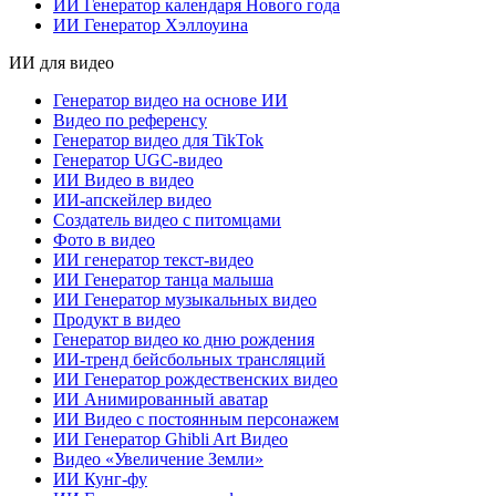
ИИ Генератор календаря Нового года
ИИ Генератор Хэллоуина
ИИ для видео
Генератор видео на основе ИИ
Видео по референсу
Генератор видео для TikTok
Генератор UGC-видео
ИИ Видео в видео
ИИ-апскейлер видео
Создатель видео с питомцами
Фото в видео
ИИ генератор текст-видео
ИИ Генератор танца малыша
ИИ Генератор музыкальных видео
Продукт в видео
Генератор видео ко дню рождения
ИИ-тренд бейсбольных трансляций
ИИ Генератор рождественских видео
ИИ Анимированный аватар
ИИ Видео с постоянным персонажем
ИИ Генератор Ghibli Art Видео
Видео «Увеличение Земли»
ИИ Кунг-фу