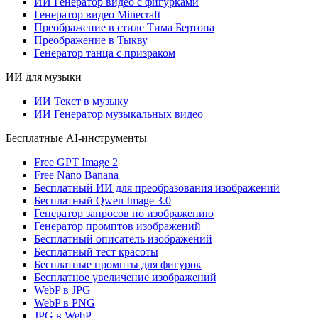
ИИ Генератор видео с фигурками
Генератор видео Minecraft
Преображение в стиле Тима Бертона
Преображение в Тыкву
Генератор танца с призраком
ИИ для музыки
ИИ Текст в музыку
ИИ Генератор музыкальных видео
Бесплатные AI-инструменты
Free GPT Image 2
Free Nano Banana
Бесплатный ИИ для преобразования изображений
Бесплатный Qwen Image 3.0
Генератор запросов по изображению
Генератор промптов изображений
Бесплатный описатель изображений
Бесплатный тест красоты
Бесплатные промпты для фигурок
Бесплатное увеличение изображений
WebP в JPG
WebP в PNG
JPG в WebP