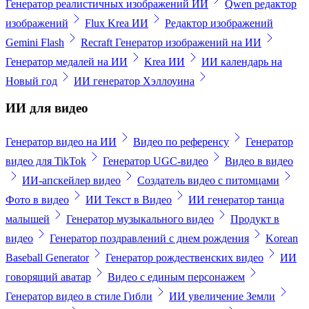
Генератор реалистичных изображений ИИ
Qwen редактор
изображений
Flux Krea ИИ
Редактор изображений
Gemini Flash
Recraft Генератор изображений на ИИ
Генератор медалей на ИИ
Krea ИИ
ИИ календарь на
Новый год
ИИ генератор Хэллоуина
ИИ для видео
Генератор видео на ИИ
Видео по референсу
Генератор
видео для TikTok
Генератор UGC-видео
Видео в видео
ИИ-апскейлер видео
Создатель видео с питомцами
Фото в видео
ИИ Текст в Видео
ИИ генератор танца
малышей
Генератор музыкального видео
Продукт в
видео
Генератор поздравлений с днем рождения
Korean
Baseball Generator
Генератор рождественских видео
ИИ
говорящий аватар
Видео с единым персонажем
Генератор видео в стиле Гибли
ИИ увеличение Земли