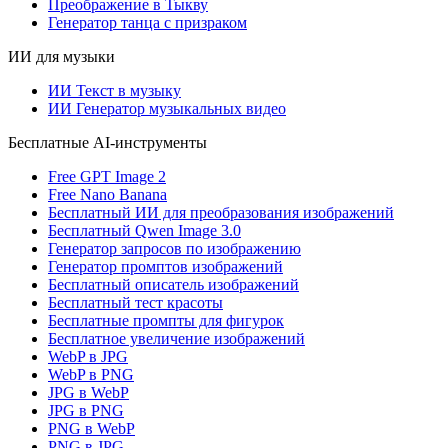
Преображение в Тыкву
Генератор танца с призраком
ИИ для музыки
ИИ Текст в музыку
ИИ Генератор музыкальных видео
Бесплатные AI-инструменты
Free GPT Image 2
Free Nano Banana
Бесплатный ИИ для преобразования изображений
Бесплатный Qwen Image 3.0
Генератор запросов по изображению
Генератор промптов изображений
Бесплатный описатель изображений
Бесплатный тест красоты
Бесплатные промпты для фигурок
Бесплатное увеличение изображений
WebP в JPG
WebP в PNG
JPG в WebP
JPG в PNG
PNG в WebP
PNG в JPG