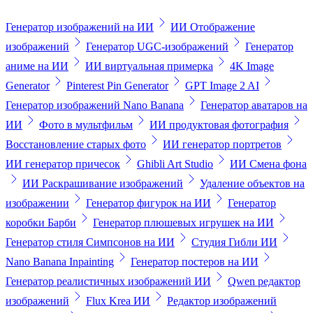
Генератор изображений на ИИ
ИИ Отображение
изображений
Генератор UGC-изображений
Генератор
аниме на ИИ
ИИ виртуальная примерка
4K Image
Generator
Pinterest Pin Generator
GPT Image 2 AI
Генератор изображений Nano Banana
Генератор аватаров на
ИИ
Фото в мультфильм
ИИ продуктовая фотография
Восстановление старых фото
ИИ генератор портретов
ИИ генератор причесок
Ghibli Art Studio
ИИ Смена фона
ИИ Раскрашивание изображений
Удаление объектов на
изображении
Генератор фигурок на ИИ
Генератор
коробки Барби
Генератор плюшевых игрушек на ИИ
Генератор стиля Симпсонов на ИИ
Студия Гибли ИИ
Nano Banana Inpainting
Генератор постеров на ИИ
Генератор реалистичных изображений ИИ
Qwen редактор
изображений
Flux Krea ИИ
Редактор изображений