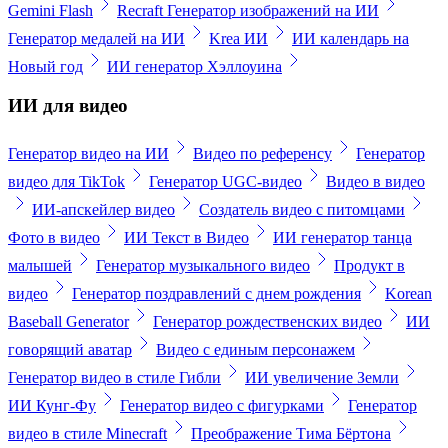
Gemini Flash
Recraft Генератор изображений на ИИ
Генератор медалей на ИИ
Krea ИИ
ИИ календарь на
Новый год
ИИ генератор Хэллоуина
ИИ для видео
Генератор видео на ИИ
Видео по референсу
Генератор
видео для TikTok
Генератор UGC-видео
Видео в видео
ИИ-апскейлер видео
Создатель видео с питомцами
Фото в видео
ИИ Текст в Видео
ИИ генератор танца
малышей
Генератор музыкального видео
Продукт в
видео
Генератор поздравлений с днем рождения
Korean
Baseball Generator
Генератор рождественских видео
ИИ
говорящий аватар
Видео с единым персонажем
Генератор видео в стиле Гибли
ИИ увеличение Земли
ИИ Кунг-Фу
Генератор видео с фигурками
Генератор
видео в стиле Minecraft
Преображение Тима Бёртона