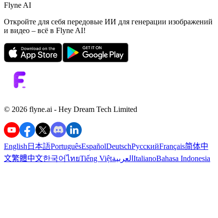
Flyne AI
Откройте для себя передовые ИИ для генерации изображений
и видео – всё в Flyne AI!
©️ 2026 flyne.ai -
Hey Dream Tech Limited
English
日本語
Português
Español
Deutsch
Русский
Français
简体中
文
繁體中文
한국어
ไทย
Tiếng Việt
العربية
Italiano
Bahasa Indonesia