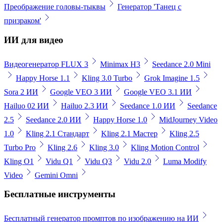
Преображение головы-тыквы
Генератор 'Танец с
призраком'
ИИ для видео
Видеогенератор FLUX 3
Minimax H3
Seedance 2.0 Mini
Happy Horse 1.1
Kling 3.0 Turbo
Grok Imagine 1.5
Sora 2 ИИ
Google VEO 3 ИИ
Google VEO 3.1 ИИ
Hailuo 02 ИИ
Hailuo 2.3 ИИ
Seedance 1.0 ИИ
Seedance
2.5
Seedance 2.0 ИИ
Happy Horse 1.0
MidJourney Video
1.0
Kling 2.1 Стандарт
Kling 2.1 Мастер
Kling 2.5
Turbo Pro
Kling 2.6
Kling 3.0
Kling Motion Control
Kling O1
Vidu Q1
Vidu Q3
Vidu 2.0
Luma Modify
Video
Gemini Omni
Бесплатные инструменты
Бесплатный генератор промптов по изображению на ИИ