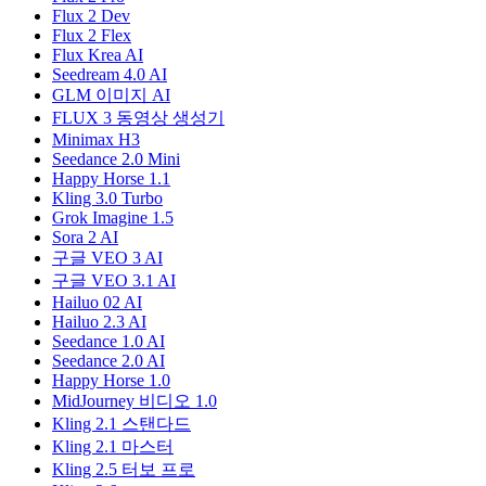
Flux 2 Dev
Flux 2 Flex
Flux Krea AI
Seedream 4.0 AI
GLM 이미지 AI
FLUX 3 동영상 생성기
Minimax H3
Seedance 2.0 Mini
Happy Horse 1.1
Kling 3.0 Turbo
Grok Imagine 1.5
Sora 2 AI
구글 VEO 3 AI
구글 VEO 3.1 AI
Hailuo 02 AI
Hailuo 2.3 AI
Seedance 1.0 AI
Seedance 2.0 AI
Happy Horse 1.0
MidJourney 비디오 1.0
Kling 2.1 스탠다드
Kling 2.1 마스터
Kling 2.5 터보 프로