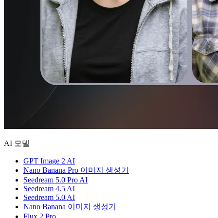
AI 모델
GPT Image 2 AI
Nano Banana Pro 이미지 생성기
Seedream 5.0 Pro AI
Seedream 4.5 AI
Seedream 5.0 AI
Nano Banana 이미지 생성기
Flux 2 Pro