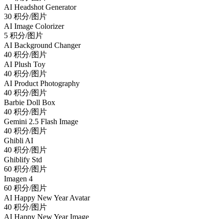
AI Headshot Generator
30 积分/图片
AI Image Colorizer
5 积分/图片
AI Background Changer
40 积分/图片
AI Plush Toy
40 积分/图片
AI Product Photography
40 积分/图片
Barbie Doll Box
40 积分/图片
Gemini 2.5 Flash Image
40 积分/图片
Ghibli AI
40 积分/图片
Ghiblify Std
60 积分/图片
Imagen 4
60 积分/图片
AI Happy New Year Avatar
40 积分/图片
AI Happy New Year Image