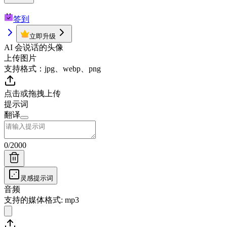
签到
立即升级
AI 会说话的头像
上传图片
支持格式：jpg、webp、png
点击或拖拽上传
提示词
翻译
0
/
2000
灵感提示词
音频
支持的媒体格式: mp3