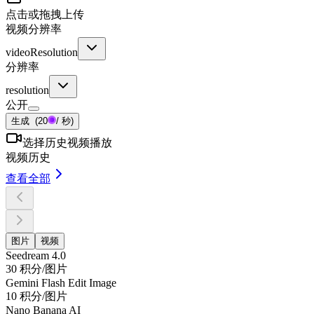
点击或拖拽上传
视频分辨率
videoResolution
分辨率
resolution
公开
生成
(
20
/ 秒
)
选择历史视频播放
视频历史
查看全部
图片
视频
Seedream 4.0
30 积分/图片
Gemini Flash Edit Image
10 积分/图片
Nano Banana AI