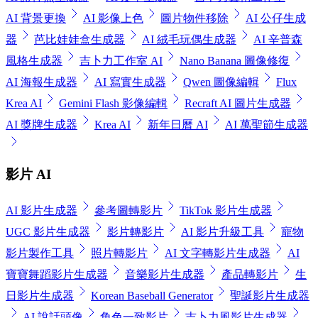
AI 背景更換
AI 影像上色
圖片物件移除
AI 公仔生成
器
芭比娃娃盒生成器
AI 絨毛玩偶生成器
AI 辛普森
風格生成器
吉卜力工作室 AI
Nano Banana 圖像修復
AI 海報生成器
AI 寫實生成器
Qwen 圖像編輯
Flux
Krea AI
Gemini Flash 影像編輯
Recraft AI 圖片生成器
AI 獎牌生成器
Krea AI
新年日曆 AI
AI 萬聖節生成器
影片 AI
AI 影片生成器
參考圖轉影片
TikTok 影片生成器
UGC 影片生成器
影片轉影片
AI 影片升級工具
寵物
影片製作工具
照片轉影片
AI 文字轉影片生成器
AI
寶寶舞蹈影片生成器
音樂影片生成器
產品轉影片
生
日影片生成器
Korean Baseball Generator
聖誕影片生成器
AI 說話頭像
角色一致影片
吉卜力風影片生成器