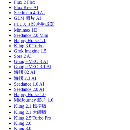
Flux 2 Flex
Flux Krea AI
Seedream 4.0 AI
GLM 圖片 AI
FLUX 3 影片生成器
Minimax H3
Seedance 2.0 Mini
Happy Horse 1.1
Kling 3.0 Turbo
Grok Imagine 1.5
Sora 2 AI
Google VEO 3 AI
Google VEO 3.1 AI
海螺 02 AI
海螺 2.3 AI
Seedance 1.0 AI
Seedance 2.0 AI
Happy Horse 1.0
MidJourney 影片 1.0
Kling 2.1 標準版
Kling 2.1 大師版
Kling 2.5 Turbo Pro
Kling 2.6
Kling 3.0