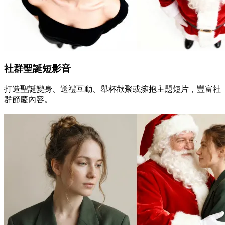
社群聖誕短影音
打造聖誕變身、送禮互動、舉杯歡聚或擁抱主題短片，豐富社
群節慶內容。