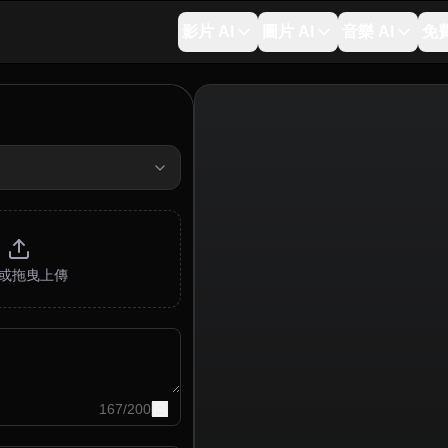
影片 AI
圖片 AI
音樂 AI
免
或拖曳上傳
167
/
200