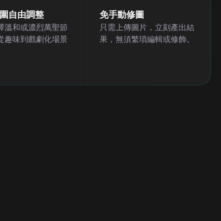
圍自由調整
免手動修圖
擇溫和或濃烈萬聖節
只需上傳圖片，立刻產出結
從趣味到戲劇化場景
果，無須繁瑣編輯或修飾。
。