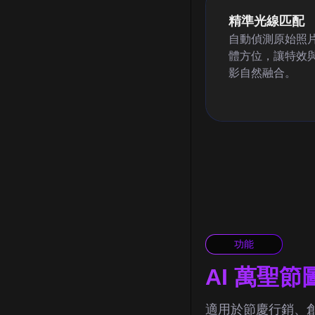
精準光線匹配
自動偵測原始照
體方位，讓特效
影自然融合。
功能
AI 萬聖
適用於節慶行銷、