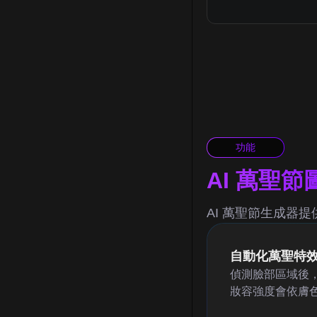
功能
AI 萬聖
AI 萬聖節生成器
自動化萬聖特
偵測臉部區域後
妝容強度會依膚