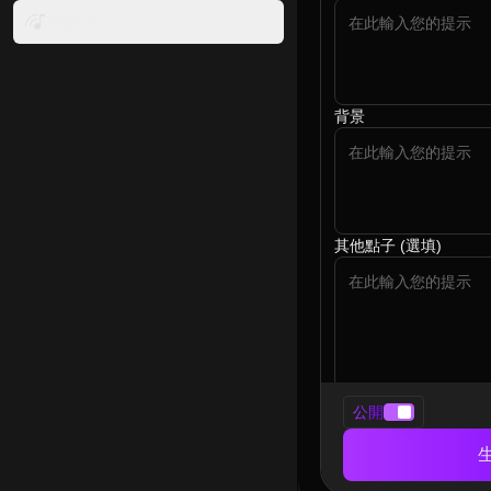
音樂 AI
背景
其他點子 (選填)
比例
公開
ratio
解析度
resolution