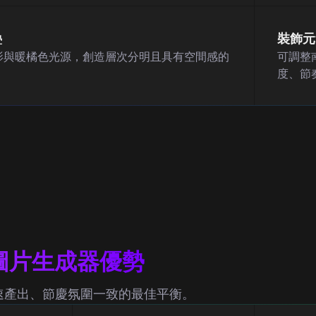
疊
裝飾元
影與暖橘色光源，創造層次分明且具有空間感的
可調整
。
度、節
節圖片生成器優勢
速產出、節慶氛圍一致的最佳平衡。