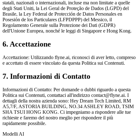
statali, nazionali o internazionali, incluse ma non limitate a quelle
degli Stati Uniti, la Lei Geral de Proteção de Dados (LGPD) del
Brasile, la Ley Federal de Protección de Datos Personales en
Posesión de los Particulares (LFPDPPP) del Messico, il
Regolamento Generale sulla Protezione dei Dati (GDPR)
dell'Unione Europea, nonché le leggi di Singapore e Hong Kong.
6. Accettazione
Accettazione: Utilizzando flyne.ai, riconosci di aver letto, compreso
e accettato di essere vincolato da questa Politica sui Contenuti.
7. Informazioni di Contatto
Informazioni di Contatto: Per domande o dubbi riguardo a questa
Politica sui Contenuti, contattaci all'indirizzo
contact@flyne.ai
. I
dettagli della nostra azienda sono: Hey Dream Tech Limited, RM
A5,7/F, ASTORIA BUILDING, NO.34 ASHLEY ROAD, TSIM
SHA TSUI HONG KONG. Ci impegniamo a rispondere alle tue
richieste e faremo del nostro meglio per rispondere il più
rapidamente possibile.
Modelli AI