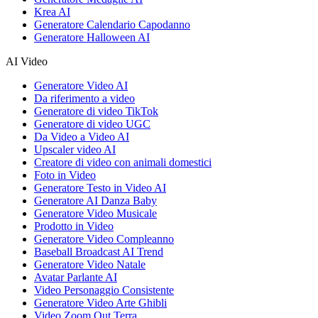
Krea AI
Generatore Calendario Capodanno
Generatore Halloween AI
AI Video
Generatore Video AI
Da riferimento a video
Generatore di video TikTok
Generatore di video UGC
Da Video a Video AI
Upscaler video AI
Creatore di video con animali domestici
Foto in Video
Generatore Testo in Video AI
Generatore AI Danza Baby
Generatore Video Musicale
Prodotto in Video
Generatore Video Compleanno
Baseball Broadcast AI Trend
Generatore Video Natale
Avatar Parlante AI
Video Personaggio Consistente
Generatore Video Arte Ghibli
Video Zoom Out Terra