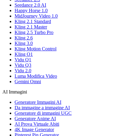
Seedance 2.0 AI
Happy Horse 1.0
MidJourney Video 1.0
Kling 2.1 Standard
Kling 2.1 Master
Kling 2.5 Turbo Pro
Kling 2.6
Kling 3.0
Kling Motion Control
Kling O1
Vidu Q1
Vidu Q3
Vidu 2.0
Luma Modifica Video
Gemini Omni
AI Immagini
Generatore Immagini AI
Da immagine a immagine AI
Generatore di immagini UGC
Generatore Anime AI
AI Prova Virtuale Abiti
4K Image Generator
Pinterest Pin Generator