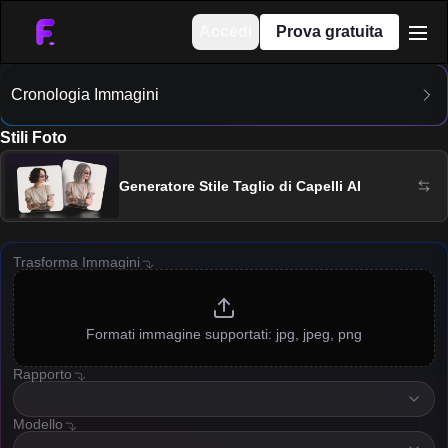
Accedi
Prova gratuita
men
Cronologia Immagini
Stili Foto
Generatore Stile Taglio di Capelli AI
Trasforma Immagini
Formati immagine supportati: jpg, jpeg, png
Rapporto
resolution
Modello
imageModelOption