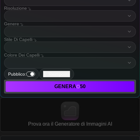
Risoluzione
imageResolutionType
Genere
gender
Stile Di Capelli
hairStyle
Colore Dei Capelli
hairColor
Pubblico
:
Reimposta
GENERA
50
Prova ora il Generatore di Immagini AI