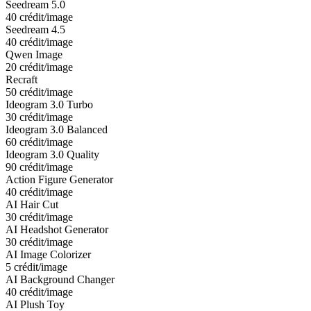
Seedream 5.0
40 crédit/image
Seedream 4.5
40 crédit/image
Qwen Image
20 crédit/image
Recraft
50 crédit/image
Ideogram 3.0 Turbo
30 crédit/image
Ideogram 3.0 Balanced
60 crédit/image
Ideogram 3.0 Quality
90 crédit/image
Action Figure Generator
40 crédit/image
AI Hair Cut
30 crédit/image
AI Headshot Generator
30 crédit/image
AI Image Colorizer
5 crédit/image
AI Background Changer
40 crédit/image
AI Plush Toy