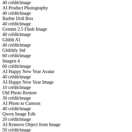
40 crédit/image
AI Product Photography
40 crédit/image
Barbie Doll Box
40 crédit/image
Gemini 2.5 Flash Image
40 crédit/image
Ghibli AI
40 crédit/image
Ghiblify Std
60 crédit/image
Imagen 4
60 crédit/image
AI Happy New Year Avatar
40 crédit/image
AI Happy New Year Image
10 crédit/image
Old Photo Restore
30 crédit/image
AI Photo to Cartoon
40 crédit/image
Qwen Image Edit
20 crédit/image
AI Remove Object from Image
50 crédit/image