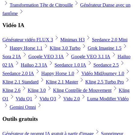
Transformation Tête de Citrouille
Générateur Danse avec un
fantôme
Vidéo IA
Générateur vidéo FLUX 3
Minimax H3
Seedance 2.0 Mini
Happy Horse 1.1
Kling 3.0 Turbo
Grok Imagine 1.5
Sora 2 IA
Google VEO 3 IA
Google VEO 3.1 IA
Hailuo
02 IA
Hailuo 2.3 IA
Seedance 1.0 IA
Seedance 2.5
Seedance 2.0 IA
Happy Horse 1.0
Vidéo MidJourney 1.0
Kling 2.1 Standard
Kling 2.1 Master
Kling 2.5 Turbo Pro
Kling 2.6
Kling 3.0
Kling Contrôle de Mouvement
Kling
O1
Vidu Q1
Vidu Q3
Vidu 2.0
Luma Modifier Vidéo
Gemini Omni
Outils gratuits
Générateur de prompt IA gratuit à partir d'image
Supprimeur