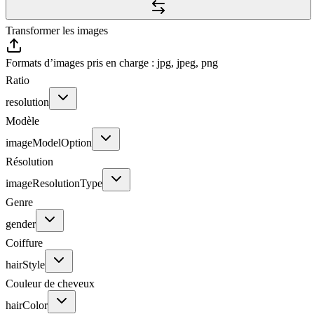
Transformer les images
Formats d’images pris en charge : jpg, jpeg, png
Ratio
resolution
Modèle
imageModelOption
Résolution
imageResolutionType
Genre
gender
Coiffure
hairStyle
Couleur de cheveux
hairColor