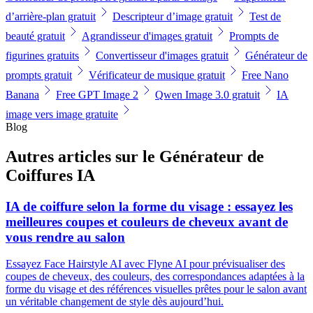
d’arrière-plan gratuit
Descripteur d’image gratuit
Test de
beauté gratuit
Agrandisseur d'images gratuit
Prompts de
figurines gratuits
Convertisseur d'images gratuit
Générateur de
prompts gratuit
Vérificateur de musique gratuit
Free Nano
Banana
Free GPT Image 2
Qwen Image 3.0 gratuit
IA
image vers image gratuite
Blog
Autres articles sur le Générateur de
Coiffures IA
IA de coiffure selon la forme du visage : essayez les
meilleures coupes et couleurs de cheveux avant de
vous rendre au salon
Essayez Face Hairstyle AI avec Flyne AI pour prévisualiser des
coupes de cheveux, des couleurs, des correspondances adaptées à la
forme du visage et des références visuelles prêtes pour le salon avant
un véritable changement de style dès aujourd’hui.