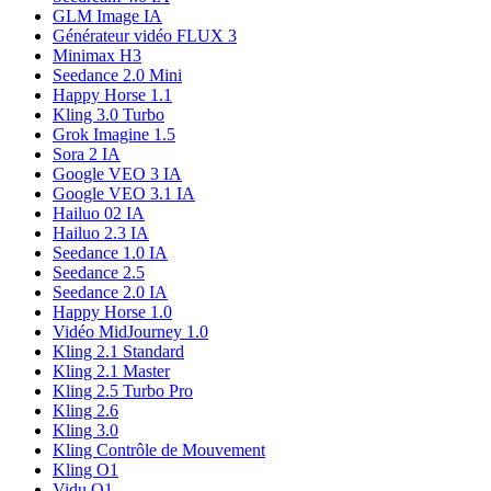
GLM Image IA
Générateur vidéo FLUX 3
Minimax H3
Seedance 2.0 Mini
Happy Horse 1.1
Kling 3.0 Turbo
Grok Imagine 1.5
Sora 2 IA
Google VEO 3 IA
Google VEO 3.1 IA
Hailuo 02 IA
Hailuo 2.3 IA
Seedance 1.0 IA
Seedance 2.5
Seedance 2.0 IA
Happy Horse 1.0
Vidéo MidJourney 1.0
Kling 2.1 Standard
Kling 2.1 Master
Kling 2.5 Turbo Pro
Kling 2.6
Kling 3.0
Kling Contrôle de Mouvement
Kling O1
Vidu Q1