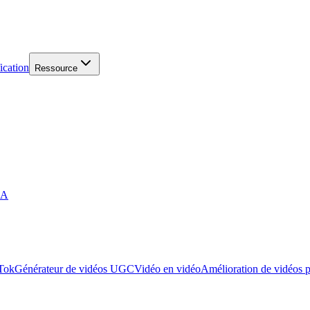
ication
Ressource
IA
kTok
Générateur de vidéos UGC
Vidéo en vidéo
Amélioration de vidéos 