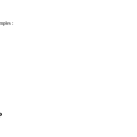
mples :
P