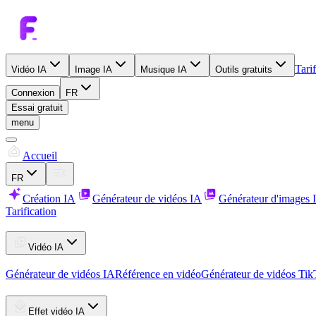
Tarif
Vidéo IA
Image IA
Musique IA
Outils gratuits
Connexion
FR
Essai gratuit
menu
Accueil
FR
Création IA
Générateur de vidéos IA
Générateur d'images 
Tarification
Vidéo IA
Générateur de vidéos IA
Référence en vidéo
Générateur de vidéos Ti
Effet vidéo IA