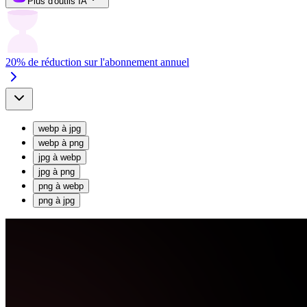
Plus d'outils IA
20% de réduction sur l'abonnement annuel
webp
à
jpg
webp
à
png
jpg
à
webp
jpg
à
png
png
à
webp
png
à
jpg