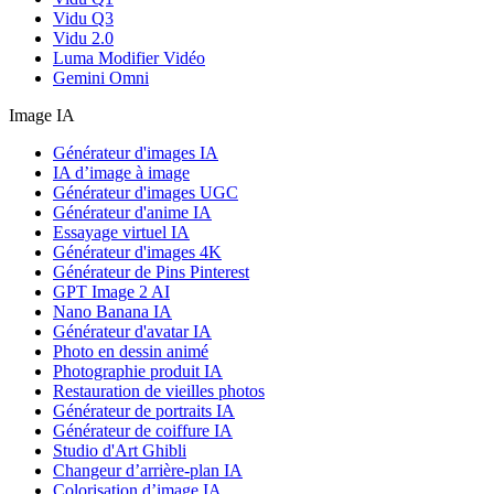
Vidu Q3
Vidu 2.0
Luma Modifier Vidéo
Gemini Omni
Image IA
Générateur d'images IA
IA d’image à image
Générateur d'images UGC
Générateur d'anime IA
Essayage virtuel IA
Générateur d'images 4K
Générateur de Pins Pinterest
GPT Image 2 AI
Nano Banana IA
Générateur d'avatar IA
Photo en dessin animé
Photographie produit IA
Restauration de vieilles photos
Générateur de portraits IA
Générateur de coiffure IA
Studio d'Art Ghibli
Changeur d’arrière-plan IA
Colorisation d’image IA