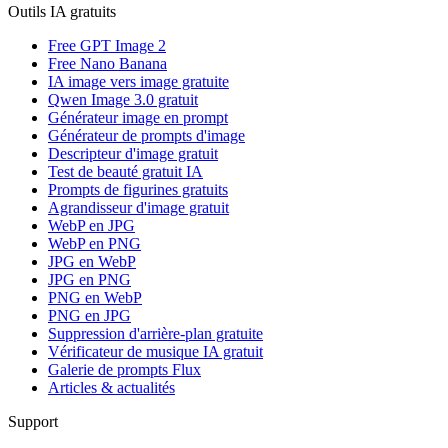
Outils IA gratuits
Free GPT Image 2
Free Nano Banana
IA image vers image gratuite
Qwen Image 3.0 gratuit
Générateur image en prompt
Générateur de prompts d'image
Descripteur d'image gratuit
Test de beauté gratuit IA
Prompts de figurines gratuits
Agrandisseur d'image gratuit
WebP en JPG
WebP en PNG
JPG en WebP
JPG en PNG
PNG en WebP
PNG en JPG
Suppression d'arrière-plan gratuite
Vérificateur de musique IA gratuit
Galerie de prompts Flux
Articles & actualités
Support