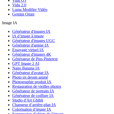
Vidu Q3
Vidu 2.0
Luma Modifier Vidéo
Gemini Omni
Image IA
Générateur d'images IA
IA d’image à image
Générateur d'images UGC
Générateur d'anime IA
Essayage virtuel IA
Générateur d'images 4K
Générateur de Pins Pinterest
GPT Image 2 AI
Nano Banana IA
Générateur d'avatar IA
Photo en dessin animé
Photographie produit IA
Restauration de vieilles photos
Générateur de portraits IA
Générateur de coiffure IA
Studio d'Art Ghibli
Changeur d’arrière-plan IA
Colorisation d’image IA
Suppression d’objets de l’image