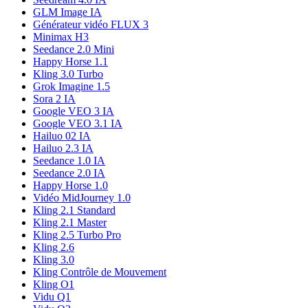
GLM Image IA
Générateur vidéo FLUX 3
Minimax H3
Seedance 2.0 Mini
Happy Horse 1.1
Kling 3.0 Turbo
Grok Imagine 1.5
Sora 2 IA
Google VEO 3 IA
Google VEO 3.1 IA
Hailuo 02 IA
Hailuo 2.3 IA
Seedance 1.0 IA
Seedance 2.0 IA
Happy Horse 1.0
Vidéo MidJourney 1.0
Kling 2.1 Standard
Kling 2.1 Master
Kling 2.5 Turbo Pro
Kling 2.6
Kling 3.0
Kling Contrôle de Mouvement
Kling O1
Vidu Q1