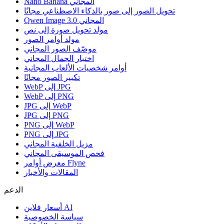
Nano Banana المجاني
تحويل الصور إلى صور بالذكاء الاصطناعي مجانًا
Qwen Image 3.0 المجاني
مولد تحويل صورة إلى نص
مولد أوامر الصور
موصّف الصور المجاني
اختبار الجمال المجاني
أوامر شخصيات الألعاب المجانية
تكبير الصور مجانًا
WebP إلى JPG
WebP إلى PNG
JPG إلى WebP
JPG إلى PNG
PNG إلى WebP
PNG إلى JPG
مزيل الخلفية المجاني
فحص الموسيقى المجاني
معرض أوامر Flyne
المقالات والأخبار
الدعم
أسعار فلاين AI
سياسة الخصوصية