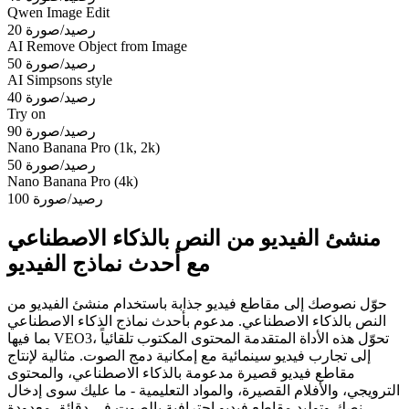
Qwen Image Edit
20 رصيد/صورة
AI Remove Object from Image
50 رصيد/صورة
AI Simpsons style
40 رصيد/صورة
Try on
90 رصيد/صورة
Nano Banana Pro (1k, 2k)
50 رصيد/صورة
Nano Banana Pro (4k)
100 رصيد/صورة
منشئ الفيديو من النص بالذكاء الاصطناعي
مع أحدث نماذج الفيديو
حوّل نصوصك إلى مقاطع فيديو جذابة باستخدام منشئ الفيديو من
النص بالذكاء الاصطناعي. مدعوم بأحدث نماذج الذكاء الاصطناعي
بما فيها VEO3، تحوّل هذه الأداة المتقدمة المحتوى المكتوب تلقائياً
إلى تجارب فيديو سينمائية مع إمكانية دمج الصوت. مثالية لإنتاج
مقاطع فيديو قصيرة مدعومة بالذكاء الاصطناعي، والمحتوى
الترويجي، والأفلام القصيرة، والمواد التعليمية - ما عليك سوى إدخال
نصك وتوليد مقاطع فيديو احترافية بالصوت في دقائق معدودة.