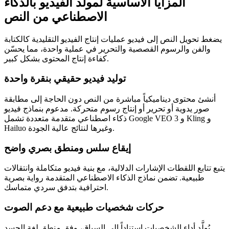
المزايا الأساسية لمولّد الفيديو بالذكاء
الاصطناعي من النص
يضغط تحويل النص إلى فيديو عمليات إنتاج الفيديو التقليدية كالكتابة
والفن والرسوم القصصية والتحرير في عملية واحدة، مما يحسّن
كفاءة إنتاج المحتوى بشكل كبير.
توليد فيديو حقيقي بنقرة واحدة
أنشئ محتوى ديناميكياً مباشرة من النص دون الحاجة إلى مطابقة
صور يدوية أو تحرير أو إنتاج رسوم متحركة. مدعوم بنماذج فيديو
ذكاء اصطناعي متقدمة متعددة تشمل Google VEO 3 و Kling و
Hailuo وغيرها لنتائج عالية الجودة.
إيقاع سلس ومنطق بصري واضح
يتبع تتابع اللقطات الإشارات الدلالية، مع بنية فيديو متكاملة وانتقالات
طبيعية. تضمن نماذج الذكاء الاصطناعي المتقدمة رواية بصرية
احترافية بتدفق سردي متماسك.
حركات شخصيات طبيعية مع دعم الصوت
يُولَّد أداء الشخصيات استناداً إلى السياق، وفق منطق لغة الجسد