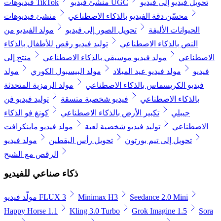
تحويل فيديو إلى فيديو
منشئ فيديو UGC
فيديوهات TikTok
محسّن دقة الفيديو بالذكاء الاصطناعي
منشئ فيديوهات
الحيوانات الأليفة
تحويل الصور إلى فيديو
مولد الفيديو من
النص بالذكاء الاصطناعي
توليد فيديو رقص للأطفال بالذكاء
الاصطناعي
مولد فيديو موسيقي بالذكاء الاصطناعي
منتج إلى
فيديو
مولد فيديو عيد الميلاد
مولد البيسبول الكوري
مولد
فيديو الكريسماس بالذكاء الاصطناعي
مولد الرمزية المتحدثة
بالذكاء الاصطناعي
فيديو شخصية متسقة
توليد فيديو فن
جيبلي
تكبير الأرض بالذكاء الاصطناعي
كونغ فو الذكاء
الاصطناعي
توليد فيديو شخصية لعبة
مولد فيديو ماينكرافت
تحويل إلى تيم بورتون
تحويل رأس اليقطين
مولد فيديو
الرقص مع الشبح
ذكاء صناعي للفيديو
Seedance 2.0 Mini
Minimax H3
مولّد فيديو FLUX 3
Happy Horse 1.1
Kling 3.0 Turbo
Grok Imagine 1.5
Sora