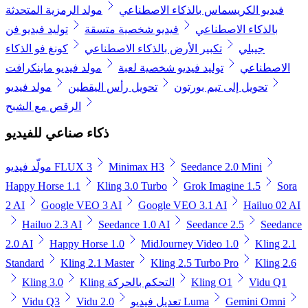
فيديو الكريسماس بالذكاء الاصطناعي
مولد الرمزية المتحدثة
بالذكاء الاصطناعي
فيديو شخصية متسقة
توليد فيديو فن
جيبلي
تكبير الأرض بالذكاء الاصطناعي
كونغ فو الذكاء
الاصطناعي
توليد فيديو شخصية لعبة
مولد فيديو ماينكرافت
تحويل إلى تيم بورتون
تحويل رأس اليقطين
مولد فيديو
الرقص مع الشبح
ذكاء صناعي للفيديو
Seedance 2.0 Mini
Minimax H3
مولّد فيديو FLUX 3
Happy Horse 1.1
Kling 3.0 Turbo
Grok Imagine 1.5
Sora
2 AI
Google VEO 3 AI
Google VEO 3.1 AI
Hailuo 02 AI
Hailuo 2.3 AI
Seedance 1.0 AI
Seedance 2.5
Seedance
2.0 AI
Happy Horse 1.0
MidJourney Video 1.0
Kling 2.1
Standard
Kling 2.1 Master
Kling 2.5 Turbo Pro
Kling 2.6
Vidu Q1
Kling O1
Kling التحكم بالحركة
Kling 3.0
Gemini Omni
تعديل فيديو Luma
Vidu 2.0
Vidu Q3