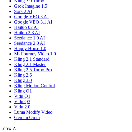
Kling 3.0 Turbo
Grok Imagine 1.5
Sora 2 AI
Google VEO 3 AI
Google VEO 3.1 AI
Hailuo 02 AI
Hailuo 2.3 AI
Seedance 1.0 AI
Seedance 2.0 AI
Happy Horse 1.0
MidJourney Video 1.0
Kling 2.1 Standard
Kling 2.1 Master
Kling 2.5 Turbo Pro
Kling 2.6
Kling 3.0
Kling Motion Control
Kling O1
Vidu Q1
Vidu Q3
Vidu 2.0
Luma Modify Video
Gemini Omni
ภาพ AI