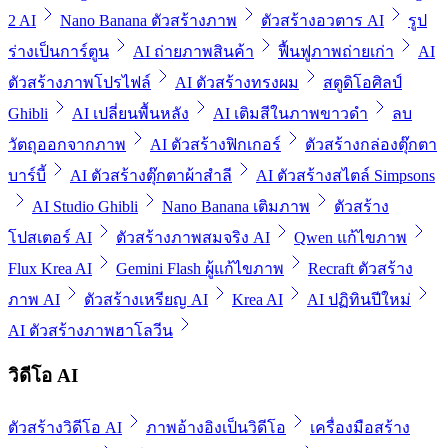
2 AI
Nano Banana ตัวสร้างภาพ
ตัวสร้างอวตาร AI
รูป
ร่างเป็นการ์ตูน
AI ถ่ายภาพสินค้า
ฟื้นฟูภาพถ่ายเก่า
AI
ตัวสร้างภาพโปรไฟล์
AI ตัวสร้างทรงผม
สตูดิโอศิลป์
Ghibli
AI เปลี่ยนพื้นหลัง
AI เติมสีในภาพขาวดำ
ลบ
วัตถุออกจากภาพ
AI ตัวสร้างฟิกเกอร์
ตัวสร้างกล่องตุ๊กตา
บาร์บี้
AI ตัวสร้างตุ๊กตาผ้าสำลี
AI ตัวสร้างสไตล์ Simpsons
AI Studio Ghibli
Nano Banana เติมภาพ
ตัวสร้าง
โปสเตอร์ AI
ตัวสร้างภาพสมจริง AI
Qwen แก้ไขภาพ
Flux Krea AI
Gemini Flash ผู้แก้ไขภาพ
Recraft ตัวสร้าง
ภาพ AI
ตัวสร้างเหรียญ AI
Krea AI
AI ปฏิทินปีใหม่
AI ตัวสร้างภาพฮาโลวีน
วิดีโอ AI
ตัวสร้างวิดีโอ AI
ภาพอ้างอิงเป็นวิดีโอ
เครื่องมือสร้าง