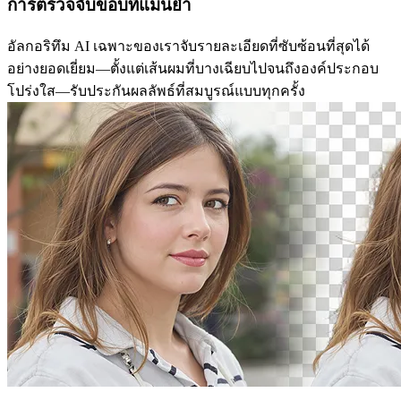
การตรวจจับขอบที่แม่นยำ
อัลกอริทึม AI เฉพาะของเราจับรายละเอียดที่ซับซ้อนที่สุดได้
อย่างยอดเยี่ยม—ตั้งแต่เส้นผมที่บางเฉียบไปจนถึงองค์ประกอบ
โปร่งใส—รับประกันผลลัพธ์ที่สมบูรณ์แบบทุกครั้ง