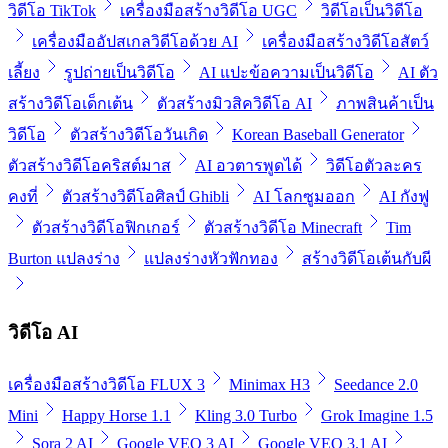
วิดีโอ TikTok
เครื่องมือสร้างวิดีโอ UGC
วิดีโอเป็นวิดีโอ
เครื่องมืออัปสเกลวิดีโอด้วย AI
เครื่องมือสร้างวิดีโอสัตว์
เลี้ยง
รูปถ่ายเป็นวิดีโอ
AI แปะข้อความเป็นวิดีโอ
AI ตัว
สร้างวิดีโอเด็กเต้น
ตัวสร้างมิวสิควิดีโอ AI
ภาพสินค้าเป็น
วิดีโอ
ตัวสร้างวิดีโอวันเกิด
Korean Baseball Generator
ตัวสร้างวิดีโอคริสต์มาส
AI อวตารพูดได้
วิดีโอตัวละคร
คงที่
ตัวสร้างวิดีโอศิลป์ Ghibli
AI โลกซูมออก
AI กังฟู
ตัวสร้างวิดีโอฟิกเกอร์
ตัวสร้างวิดีโอ Minecraft
Tim
Burton แปลงร่าง
แปลงร่างหัวฟักทอง
สร้างวิดีโอเต้นกับผี
วิดีโอ AI
เครื่องมือสร้างวิดีโอ FLUX 3
Minimax H3
Seedance 2.0
Mini
Happy Horse 1.1
Kling 3.0 Turbo
Grok Imagine 1.5
Sora 2 AI
Google VEO 3 AI
Google VEO 3.1 AI