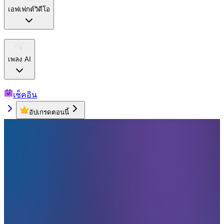
เอฟเฟกต์วิดีโอ
เพลง AI
เช็คอิน
อัปเกรดตอนนี้