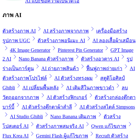
AI แปะข้อความเป็นวิดีโอ
ภาพ AI
ตัวสร้างภาพ AI
AI สร้างภาพจากภาพ
เครื่องมือสร้าง
รูปภาพ UGC
ตัวสร้างภาพอนิเมะ AI
AI ลองเสื้อผ้าเสมือน
4K Image Generator
Pinterest Pin Generator
GPT Image
2 AI
Nano Banana ตัวสร้างภาพ
ตัวสร้างอวตาร AI
รูป
ร่างเป็นการ์ตูน
AI ถ่ายภาพสินค้า
ฟื้นฟูภาพถ่ายเก่า
AI
ตัวสร้างภาพโปรไฟล์
AI ตัวสร้างทรงผม
สตูดิโอศิลป์
Ghibli
AI เปลี่ยนพื้นหลัง
AI เติมสีในภาพขาวดำ
ลบ
วัตถุออกจากภาพ
AI ตัวสร้างฟิกเกอร์
ตัวสร้างกล่องตุ๊กตา
บาร์บี้
AI ตัวสร้างตุ๊กตาผ้าสำลี
AI ตัวสร้างสไตล์ Simpsons
AI Studio Ghibli
Nano Banana เติมภาพ
ตัวสร้าง
โปสเตอร์ AI
ตัวสร้างภาพสมจริง AI
Qwen แก้ไขภาพ
Flux Krea AI
Gemini Flash ผู้แก้ไขภาพ
Recraft ตัวสร้าง