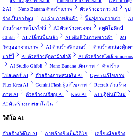
4K Image Generator
Pinterest Pin Generator
GPT Image
2 AI
Nano Banana ตัวสร้างภาพ
ตัวสร้างอวตาร AI
รูป
ร่างเป็นการ์ตูน
AI ถ่ายภาพสินค้า
ฟื้นฟูภาพถ่ายเก่า
AI
ตัวสร้างภาพโปรไฟล์
AI ตัวสร้างทรงผม
สตูดิโอศิลป์
Ghibli
AI เปลี่ยนพื้นหลัง
AI เติมสีในภาพขาวดำ
ลบ
วัตถุออกจากภาพ
AI ตัวสร้างฟิกเกอร์
ตัวสร้างกล่องตุ๊กตา
บาร์บี้
AI ตัวสร้างตุ๊กตาผ้าสำลี
AI ตัวสร้างสไตล์ Simpsons
AI Studio Ghibli
Nano Banana เติมภาพ
ตัวสร้าง
โปสเตอร์ AI
ตัวสร้างภาพสมจริง AI
Qwen แก้ไขภาพ
Flux Krea AI
Gemini Flash ผู้แก้ไขภาพ
Recraft ตัวสร้าง
ภาพ AI
ตัวสร้างเหรียญ AI
Krea AI
AI ปฏิทินปีใหม่
AI ตัวสร้างภาพฮาโลวีน
วิดีโอ AI
ตัวสร้างวิดีโอ AI
ภาพอ้างอิงเป็นวิดีโอ
เครื่องมือสร้าง