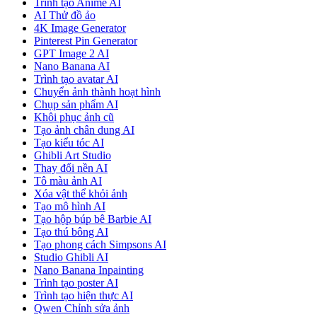
Trình tạo Anime AI
AI Thử đồ ảo
4K Image Generator
Pinterest Pin Generator
GPT Image 2 AI
Nano Banana AI
Trình tạo avatar AI
Chuyển ảnh thành hoạt hình
Chụp sản phẩm AI
Khôi phục ảnh cũ
Tạo ảnh chân dung AI
Tạo kiểu tóc AI
Ghibli Art Studio
Thay đổi nền AI
Tô màu ảnh AI
Xóa vật thể khỏi ảnh
Tạo mô hình AI
Tạo hộp búp bê Barbie AI
Tạo thú bông AI
Tạo phong cách Simpsons AI
Studio Ghibli AI
Nano Banana Inpainting
Trình tạo poster AI
Trình tạo hiện thực AI
Qwen Chỉnh sửa ảnh