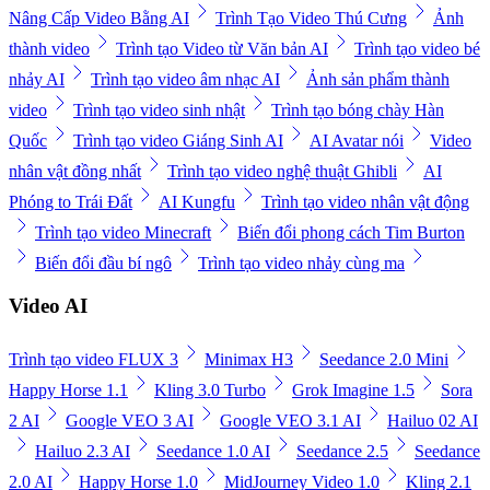
Nâng Cấp Video Bằng AI
Trình Tạo Video Thú Cưng
Ảnh
thành video
Trình tạo Video từ Văn bản AI
Trình tạo video bé
nhảy AI
Trình tạo video âm nhạc AI
Ảnh sản phẩm thành
video
Trình tạo video sinh nhật
Trình tạo bóng chày Hàn
Quốc
Trình tạo video Giáng Sinh AI
AI Avatar nói
Video
nhân vật đồng nhất
Trình tạo video nghệ thuật Ghibli
AI
Phóng to Trái Đất
AI Kungfu
Trình tạo video nhân vật động
Trình tạo video Minecraft
Biến đổi phong cách Tim Burton
Biến đổi đầu bí ngô
Trình tạo video nhảy cùng ma
Video AI
Trình tạo video FLUX 3
Minimax H3
Seedance 2.0 Mini
Happy Horse 1.1
Kling 3.0 Turbo
Grok Imagine 1.5
Sora
2 AI
Google VEO 3 AI
Google VEO 3.1 AI
Hailuo 02 AI
Hailuo 2.3 AI
Seedance 1.0 AI
Seedance 2.5
Seedance
2.0 AI
Happy Horse 1.0
MidJourney Video 1.0
Kling 2.1