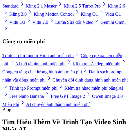
Standard
Kling 2.1 Master
Kling 2.5 Turbo Pro
Kling 2.6
Kling 3.0
Kling Motion Control
Kling O1
Vidu Q1
Vidu Q3
Vidu 2.0
Luma Sửa đổi Video
Gemini Omni
Công cụ miễn phí
Trình tạo Prompt từ Hình ảnh miễn phí
Công cụ xóa nền miễn
phí
AI mô tả hình ảnh miễn phí
Kiểm tra sắc đẹp miễn phí
Công cụ tăng chất lượng hình ảnh miễn phí
Danh sách prompt
nhân vật động miễn phí
Chuyển đổi định dạng hình ảnh miễn phí
Trình tạo Prompt miễn phí
Kiểm tra nhạc miễn phí bằng AI
Free Nano Banana
Free GPT Image 2
Qwen Image 3.0
Miễn Phí
AI chuyển ảnh thành ảnh miễn phí
Blog
Tìm Hiểu Thêm Về Trình Tạo Video Sinh
Nhật AI