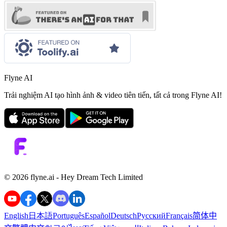
Flyne AI
Trải nghiệm AI tạo hình ảnh & video tiên tiến, tất cả trong Flyne AI!
©️ 2026 flyne.ai -
Hey Dream Tech Limited
English
日本語
Português
Español
Deutsch
Русский
Français
简体中