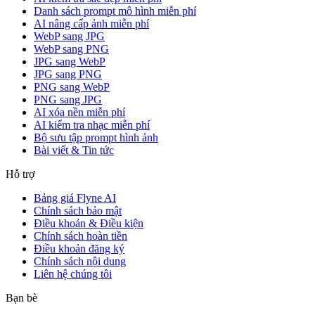
Danh sách prompt mô hình miễn phí
AI nâng cấp ảnh miễn phí
WebP sang JPG
WebP sang PNG
JPG sang WebP
JPG sang PNG
PNG sang WebP
PNG sang JPG
AI xóa nền miễn phí
AI kiểm tra nhạc miễn phí
Bộ sưu tập prompt hình ảnh
Bài viết & Tin tức
Hỗ trợ
Bảng giá Flyne AI
Chính sách bảo mật
Điều khoản & Điều kiện
Chính sách hoàn tiền
Điều khoản đăng ký
Chính sách nội dung
Liên hệ chúng tôi
Bạn bè