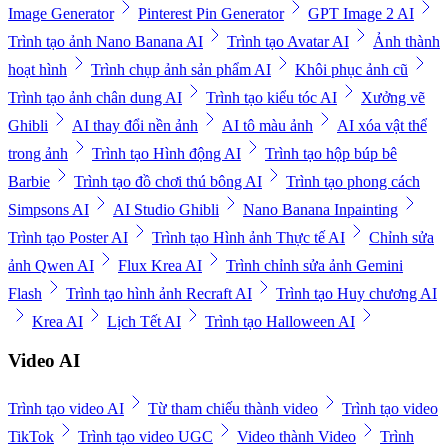
Image Generator
Pinterest Pin Generator
GPT Image 2 AI
Trình tạo ảnh Nano Banana AI
Trình tạo Avatar AI
Ảnh thành
hoạt hình
Trình chụp ảnh sản phẩm AI
Khôi phục ảnh cũ
Trình tạo ảnh chân dung AI
Trình tạo kiểu tóc AI
Xưởng vẽ
Ghibli
AI thay đổi nền ảnh
AI tô màu ảnh
AI xóa vật thể
trong ảnh
Trình tạo Hình động AI
Trình tạo hộp búp bê
Barbie
Trình tạo đồ chơi thú bông AI
Trình tạo phong cách
Simpsons AI
AI Studio Ghibli
Nano Banana Inpainting
Trình tạo Poster AI
Trình tạo Hình ảnh Thực tế AI
Chỉnh sửa
ảnh Qwen AI
Flux Krea AI
Trình chỉnh sửa ảnh Gemini
Flash
Trình tạo hình ảnh Recraft AI
Trình tạo Huy chương AI
Krea AI
Lịch Tết AI
Trình tạo Halloween AI
Video AI
Trình tạo video AI
Từ tham chiếu thành video
Trình tạo video
TikTok
Trình tạo video UGC
Video thành Video
Trình