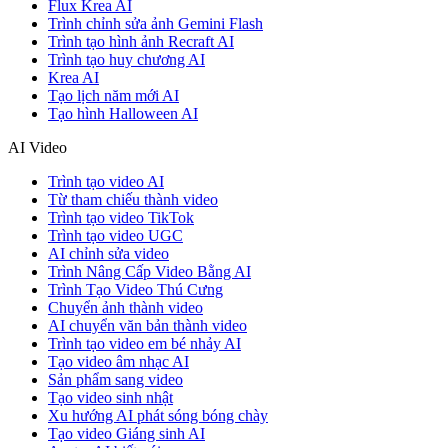
Flux Krea AI
Trình chỉnh sửa ảnh Gemini Flash
Trình tạo hình ảnh Recraft AI
Trình tạo huy chương AI
Krea AI
Tạo lịch năm mới AI
Tạo hình Halloween AI
AI Video
Trình tạo video AI
Từ tham chiếu thành video
Trình tạo video TikTok
Trình tạo video UGC
AI chỉnh sửa video
Trình Nâng Cấp Video Bằng AI
Trình Tạo Video Thú Cưng
Chuyển ảnh thành video
AI chuyển văn bản thành video
Trình tạo video em bé nhảy AI
Tạo video âm nhạc AI
Sản phẩm sang video
Tạo video sinh nhật
Xu hướng AI phát sóng bóng chày
Tạo video Giáng sinh AI