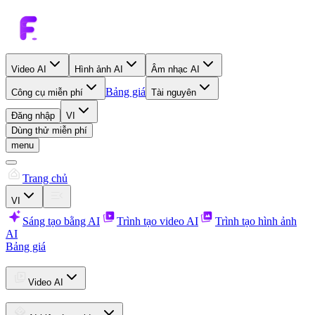
Video AI
Hình ảnh AI
Âm nhạc AI
Bảng giá
Công cụ miễn phí
Tài nguyên
Đăng nhập
VI
Dùng thử miễn phí
menu
Trang chủ
VI
Sáng tạo bằng AI
Trình tạo video AI
Trình tạo hình ảnh
AI
Bảng giá
Video AI