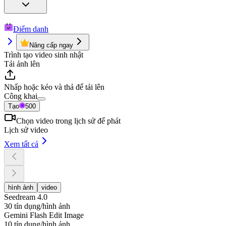
Điểm danh
Nâng cấp ngay
Trình tạo video sinh nhật
Tải ảnh lên
Nhấp hoặc kéo và thả để tải lên
Công khai
Tạo
500
Chọn video trong lịch sử để phát
Lịch sử video
Xem tất cả
hình ảnh
video
Seedream 4.0
30 tín dụng/hình ảnh
Gemini Flash Edit Image
10 tín dụng/hình ảnh