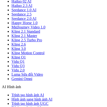
Hailuo 02 AI
Hailuo 2.3 AI
Seedance 1.0 AI
Seedance 2.5
Seedance 2.0 AI
Happy Horse 1.0
MidJourney Video 1.0
Kling 2.1 Standard
Kling 2.1 Master
Kling 2.5 Turbo Pro
Kling 2.6
Kling 3.0
Kling Motion Control
Kling O1
Vidu Q1
Vidu Q3
Vidu 2.0
Luma Sửa đổi Video
Gemini Omni
AI Hình ảnh
Trình tạo hình ảnh AI
Hình ảnh sang hình ảnh AI
Trình tạo hình ảnh UGC