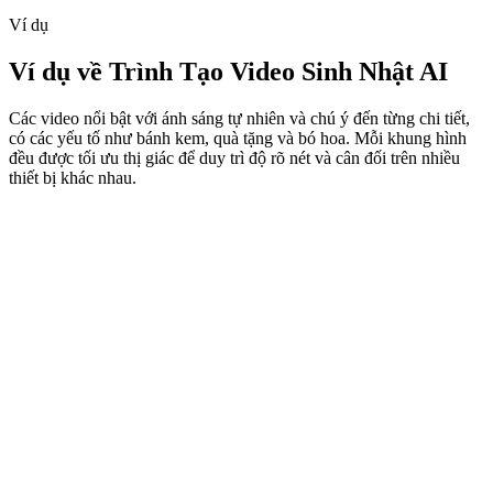
Ví dụ
Ví dụ về Trình Tạo Video Sinh Nhật AI
Các video nổi bật với ánh sáng tự nhiên và chú ý đến từng chi tiết,
có các yếu tố như bánh kem, quà tặng và bó hoa. Mỗi khung hình
đều được tối ưu thị giác để duy trì độ rõ nét và cân đối trên nhiều
thiết bị khác nhau.