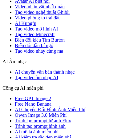
Avatar AI biết nói
Video nhân vật nhất quán
Tạo video nghệ thuật Ghibli
Video phóng to trái đất
AI Kungfu
Tạo video mô hình AI
Tạo video Minecraft
Biến đổi kiểu Tim Burton
Biến đổi đầu bí ngô
Tạo video nhảy cùng ma
AI Âm nhạc
AI chuyển văn bản thành nhạc
Tạo video âm nhạc AI
Công cụ AI miễn phí
Free GPT Image 2
Free Nano Banana
AI Chuyển Đổi Hình Ảnh Miễn Phí
Qwen Image 3.0 Miễn Phí
Trình tạo prompt từ ảnh Flux
Trình tạo prompt hình ảnh
AI mô tả ảnh miễn phí
AI kiểm tra sắc đẹp miễn phí