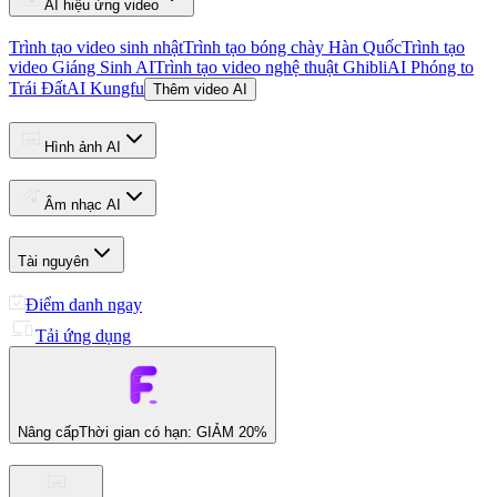
AI hiệu ứng video
Trình tạo video sinh nhật
Trình tạo bóng chày Hàn Quốc
Trình tạo
video Giáng Sinh AI
Trình tạo video nghệ thuật Ghibli
AI Phóng to
Trái Đất
AI Kungfu
Thêm video AI
Hình ảnh AI
Âm nhạc AI
Tài nguyên
Điểm danh ngay
Tải ứng dụng
Nâng cấp
Thời gian có hạn: GIẢM 20%