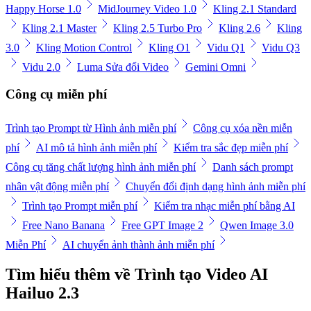
Happy Horse 1.0
MidJourney Video 1.0
Kling 2.1 Standard
Kling 2.1 Master
Kling 2.5 Turbo Pro
Kling 2.6
Kling
3.0
Kling Motion Control
Kling O1
Vidu Q1
Vidu Q3
Vidu 2.0
Luma Sửa đổi Video
Gemini Omni
Công cụ miễn phí
Trình tạo Prompt từ Hình ảnh miễn phí
Công cụ xóa nền miễn
phí
AI mô tả hình ảnh miễn phí
Kiểm tra sắc đẹp miễn phí
Công cụ tăng chất lượng hình ảnh miễn phí
Danh sách prompt
nhân vật động miễn phí
Chuyển đổi định dạng hình ảnh miễn phí
Trình tạo Prompt miễn phí
Kiểm tra nhạc miễn phí bằng AI
Free Nano Banana
Free GPT Image 2
Qwen Image 3.0
Miễn Phí
AI chuyển ảnh thành ảnh miễn phí
Tìm hiểu thêm về Trình tạo Video AI
Hailuo 2.3