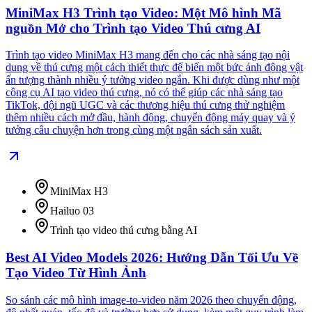
MiniMax H3 Trình tạo Video: Một Mô hình Mã
nguồn Mở cho Trình tạo Video Thú cưng AI
Trình tạo video MiniMax H3 mang đến cho các nhà sáng tạo nội
dung về thú cưng một cách thiết thực để biến một bức ảnh động vật
ấn tượng thành nhiều ý tưởng video ngắn. Khi được dùng như một
công cụ AI tạo video thú cưng, nó có thể giúp các nhà sáng tạo
TikTok, đội ngũ UGC và các thương hiệu thú cưng thử nghiệm
thêm nhiều cách mở đầu, hành động, chuyển động máy quay và ý
tưởng câu chuyện hơn trong cùng một ngân sách sản xuất.
MiniMax H3
Hailuo 03
Trình tạo video thú cưng bằng AI
Best AI Video Models 2026: Hướng Dẫn Tối Ưu Về
Tạo Video Từ Hình Ảnh
So sánh các mô hình image-to-video năm 2026 theo chuyển động,