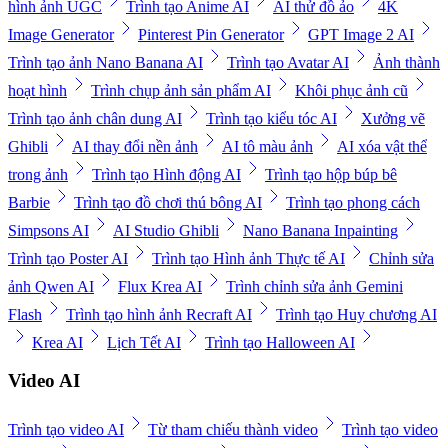
hình ảnh UGC
Trình tạo Anime AI
AI thử đồ ảo
4K
Image Generator
Pinterest Pin Generator
GPT Image 2 AI
Trình tạo ảnh Nano Banana AI
Trình tạo Avatar AI
Ảnh thành
hoạt hình
Trình chụp ảnh sản phẩm AI
Khôi phục ảnh cũ
Trình tạo ảnh chân dung AI
Trình tạo kiểu tóc AI
Xưởng vẽ
Ghibli
AI thay đổi nền ảnh
AI tô màu ảnh
AI xóa vật thể
trong ảnh
Trình tạo Hình động AI
Trình tạo hộp búp bê
Barbie
Trình tạo đồ chơi thú bông AI
Trình tạo phong cách
Simpsons AI
AI Studio Ghibli
Nano Banana Inpainting
Trình tạo Poster AI
Trình tạo Hình ảnh Thực tế AI
Chỉnh sửa
ảnh Qwen AI
Flux Krea AI
Trình chỉnh sửa ảnh Gemini
Flash
Trình tạo hình ảnh Recraft AI
Trình tạo Huy chương AI
Krea AI
Lịch Tết AI
Trình tạo Halloween AI
Video AI
Trình tạo video AI
Từ tham chiếu thành video
Trình tạo video