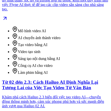
độ nhất quán, tốc độ và trường hợp sử dụng, kèm một quy trình làm
việc Flyne AI thực tế để tạo các clip video sẵn sàng cho nhà sáng
tạo.
Mô hình video AI
AI chuyển ảnh thành video
Tạo video bằng AI
Video tạo sinh
Sáng tạo nội dung bằng AI
Công cụ AI cho video
Làm phim bằng AI
Từ 02 đến 2.3: Cách Hailuo AI Định Nghĩa Lại
Tương Lai của Việc Tạo Video Từ Văn Bản
Khám phá cách Hailuo 2.3 biến đổi việc tạo video AI—chuyển
động thông minh hơn, cảm xúc phong phú hơn và sức mạnh điện
ảnh vượt qua Hailuo 02 AI.