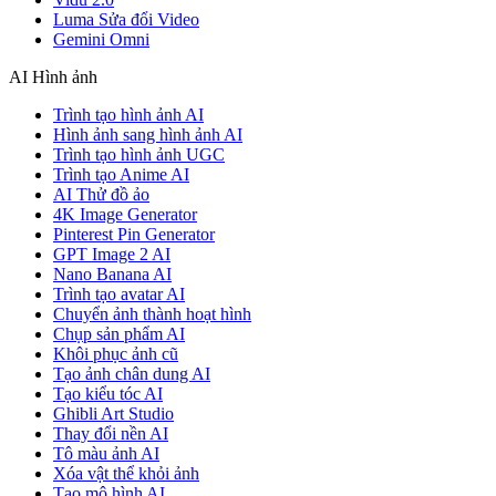
Luma Sửa đổi Video
Gemini Omni
AI Hình ảnh
Trình tạo hình ảnh AI
Hình ảnh sang hình ảnh AI
Trình tạo hình ảnh UGC
Trình tạo Anime AI
AI Thử đồ ảo
4K Image Generator
Pinterest Pin Generator
GPT Image 2 AI
Nano Banana AI
Trình tạo avatar AI
Chuyển ảnh thành hoạt hình
Chụp sản phẩm AI
Khôi phục ảnh cũ
Tạo ảnh chân dung AI
Tạo kiểu tóc AI
Ghibli Art Studio
Thay đổi nền AI
Tô màu ảnh AI
Xóa vật thể khỏi ảnh
Tạo mô hình AI