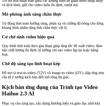
Tối ưu hóa thuật toán giữa các khung hình để giảm thiểu nhấp nháy
và lệch hình, giữ cho video luôn ổn định, mượt mà.
Mô phỏng ánh sáng chân thực
Tự động tính toán hướng sáng, phản xạ và cường độ bóng cho từng
khung hình nhằm tăng tính chân thực vật lý.
Cơ chế sinh video hiệu quả
Quy trình tính toán theo giai đoạn giúp tăng tốc độ xuất video, đảm
bảo chất lượng ổn định; lý tưởng cho tạo video lặp lại hoặc hàng
loạt.
Chế độ sáng tạo linh hoạt kép
Hỗ trợ cả text-to-video (T2V) và image-to-video (I2V), đáp ứng nhu
cầu từ ý tưởng kịch bản đến mở rộng thị giác.
Kịch bản ứng dụng của Trình tạo Video
Hailuo 2.3 AI
Phục vụ cho sáng tạo, xây dựng thương hiệu và giáo dục nhờ khả