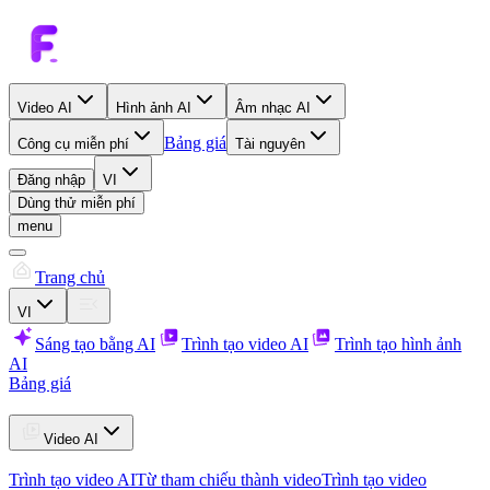
Video AI
Hình ảnh AI
Âm nhạc AI
Bảng giá
Công cụ miễn phí
Tài nguyên
Đăng nhập
VI
Dùng thử miễn phí
menu
Trang chủ
VI
Sáng tạo bằng AI
Trình tạo video AI
Trình tạo hình ảnh
AI
Bảng giá
Video AI
Trình tạo video AI
Từ tham chiếu thành video
Trình tạo video