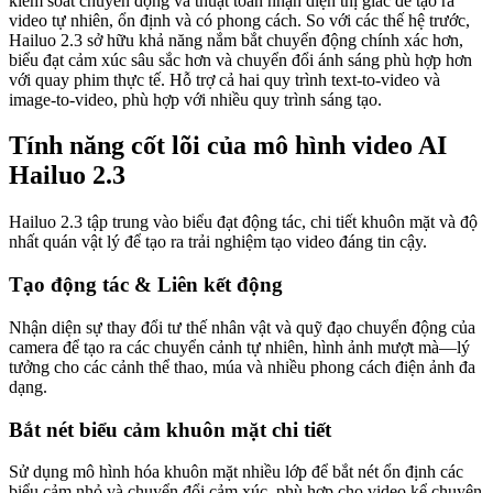
kiểm soát chuyển động và thuật toán nhận diện thị giác để tạo ra
video tự nhiên, ổn định và có phong cách. So với các thế hệ trước,
Hailuo 2.3 sở hữu khả năng nắm bắt chuyển động chính xác hơn,
biểu đạt cảm xúc sâu sắc hơn và chuyển đổi ánh sáng phù hợp hơn
với quay phim thực tế. Hỗ trợ cả hai quy trình text-to-video và
image-to-video, phù hợp với nhiều quy trình sáng tạo.
Tính năng cốt lõi của mô hình video AI
Hailuo 2.3
Hailuo 2.3 tập trung vào biểu đạt động tác, chi tiết khuôn mặt và độ
nhất quán vật lý để tạo ra trải nghiệm tạo video đáng tin cậy.
Tạo động tác & Liên kết động
Nhận diện sự thay đổi tư thế nhân vật và quỹ đạo chuyển động của
camera để tạo ra các chuyển cảnh tự nhiên, hình ảnh mượt mà—lý
tưởng cho các cảnh thể thao, múa và nhiều phong cách điện ảnh đa
dạng.
Bắt nét biểu cảm khuôn mặt chi tiết
Sử dụng mô hình hóa khuôn mặt nhiều lớp để bắt nét ổn định các
biểu cảm nhỏ và chuyển đổi cảm xúc, phù hợp cho video kể chuyện