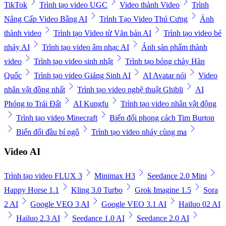
TikTok
Trình tạo video UGC
Video thành Video
Trình
Nâng Cấp Video Bằng AI
Trình Tạo Video Thú Cưng
Ảnh
thành video
Trình tạo Video từ Văn bản AI
Trình tạo video bé
nhảy AI
Trình tạo video âm nhạc AI
Ảnh sản phẩm thành
video
Trình tạo video sinh nhật
Trình tạo bóng chày Hàn
Quốc
Trình tạo video Giáng Sinh AI
AI Avatar nói
Video
nhân vật đồng nhất
Trình tạo video nghệ thuật Ghibli
AI
Phóng to Trái Đất
AI Kungfu
Trình tạo video nhân vật động
Trình tạo video Minecraft
Biến đổi phong cách Tim Burton
Biến đổi đầu bí ngô
Trình tạo video nhảy cùng ma
Video AI
Trình tạo video FLUX 3
Minimax H3
Seedance 2.0 Mini
Happy Horse 1.1
Kling 3.0 Turbo
Grok Imagine 1.5
Sora
2 AI
Google VEO 3 AI
Google VEO 3.1 AI
Hailuo 02 AI
Hailuo 2.3 AI
Seedance 1.0 AI
Seedance 2.0 AI