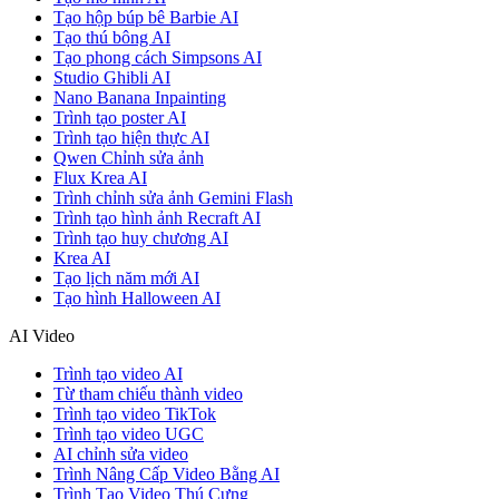
Tạo hộp búp bê Barbie AI
Tạo thú bông AI
Tạo phong cách Simpsons AI
Studio Ghibli AI
Nano Banana Inpainting
Trình tạo poster AI
Trình tạo hiện thực AI
Qwen Chỉnh sửa ảnh
Flux Krea AI
Trình chỉnh sửa ảnh Gemini Flash
Trình tạo hình ảnh Recraft AI
Trình tạo huy chương AI
Krea AI
Tạo lịch năm mới AI
Tạo hình Halloween AI
AI Video
Trình tạo video AI
Từ tham chiếu thành video
Trình tạo video TikTok
Trình tạo video UGC
AI chỉnh sửa video
Trình Nâng Cấp Video Bằng AI
Trình Tạo Video Thú Cưng