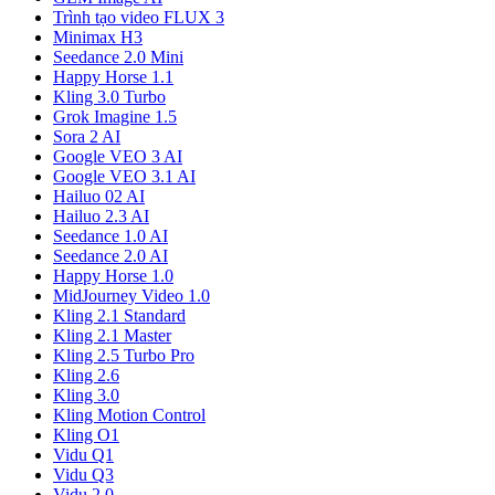
Trình tạo video FLUX 3
Minimax H3
Seedance 2.0 Mini
Happy Horse 1.1
Kling 3.0 Turbo
Grok Imagine 1.5
Sora 2 AI
Google VEO 3 AI
Google VEO 3.1 AI
Hailuo 02 AI
Hailuo 2.3 AI
Seedance 1.0 AI
Seedance 2.0 AI
Happy Horse 1.0
MidJourney Video 1.0
Kling 2.1 Standard
Kling 2.1 Master
Kling 2.5 Turbo Pro
Kling 2.6
Kling 3.0
Kling Motion Control
Kling O1
Vidu Q1
Vidu Q3
Vidu 2.0