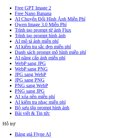
Free GPT Image 2
Free Nano Banana
AI Chuyển Đổi Hình Ảnh Miễn Phí
Qwen Image 3.0 Miễn Phí
Trình tạo prompt từ ảnh Flux
Trình tạo prompt hình ảnh
AI mô tả ảnh miễn phí
AI kiểm tra sắc đẹp miễn phí
Danh sách prompt mô hình miễn phí
AI nâng cấp ảnh miễn phí
WebP sang JPG
WebP sang PNG
JPG sang WebP
JPG sang PNG
PNG sang WebP
PNG sang JPG
AI xóa nền miễn phí
AI kiểm tra nhạc miễn phí
Bộ sưu tập prompt hình ảnh
Bài viết & Tin tức
Hỗ trợ
Bảng giá Flyne AI