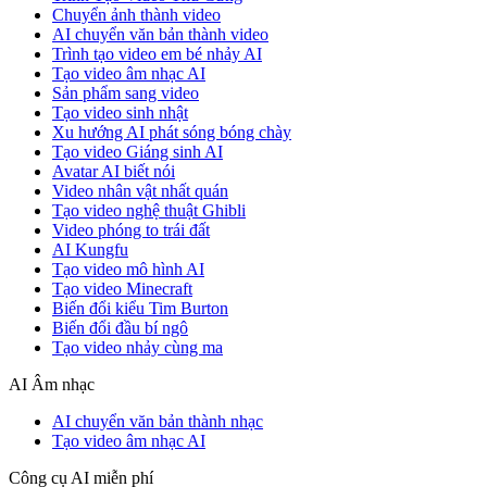
Chuyển ảnh thành video
AI chuyển văn bản thành video
Trình tạo video em bé nhảy AI
Tạo video âm nhạc AI
Sản phẩm sang video
Tạo video sinh nhật
Xu hướng AI phát sóng bóng chày
Tạo video Giáng sinh AI
Avatar AI biết nói
Video nhân vật nhất quán
Tạo video nghệ thuật Ghibli
Video phóng to trái đất
AI Kungfu
Tạo video mô hình AI
Tạo video Minecraft
Biến đổi kiểu Tim Burton
Biến đổi đầu bí ngô
Tạo video nhảy cùng ma
AI Âm nhạc
AI chuyển văn bản thành nhạc
Tạo video âm nhạc AI
Công cụ AI miễn phí