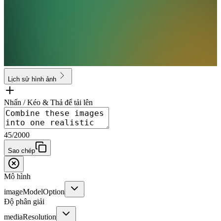
Lịch sử hình ảnh
Nhấn / Kéo & Thả để tải lên
45
/
2000
Sao chép
Mô hình
imageModelOption
Độ phân giải
mediaResolution