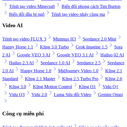
Trình tạo video Minecraft
Biến đổi phong cách Tim Burton
Biến đổi đầu bí ngô
Trình tạo video nhảy cùng ma
Video AI
Trình tạo video FLUX 3
Minimax H3
Seedance 2.0 Mini
Happy Horse 1.1
Kling 3.0 Turbo
Grok Imagine 1.5
Sora
2 AI
Google VEO 3 AI
Google VEO 3.1 AI
Hailuo 02 AI
Hailuo 2.3 AI
Seedance 1.0 AI
Seedance 2.5
Seedance
2.0 AI
Happy Horse 1.0
MidJourney Video 1.0
Kling 2.1
Standard
Kling 2.1 Master
Kling 2.5 Turbo Pro
Kling 2.6
Kling 3.0
Kling Motion Control
Kling O1
Vidu Q1
Vidu Q3
Vidu 2.0
Luma Sửa đổi Video
Gemini Omni
Công cụ miễn phí