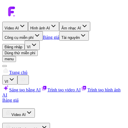
Video AI
Hình ảnh AI
Âm nhạc AI
Bảng giá
Công cụ miễn phí
Tài nguyên
Đăng nhập
VI
Dùng thử miễn phí
menu
Trang chủ
VI
Sáng tạo bằng AI
Trình tạo video AI
Trình tạo hình ảnh
AI
Bảng giá
Video AI