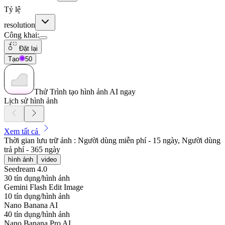
Tỷ lệ
resolution
Công khai
:
Đặt lại
Tạo
50
Thử Trình tạo hình ảnh AI ngay
Lịch sử hình ảnh
Xem tất cả
Thời gian lưu trữ ảnh : Người dùng miễn phí - 15 ngày, Người dùng
trả phí - 365 ngày
hình ảnh
video
Seedream 4.0
30 tín dụng/hình ảnh
Gemini Flash Edit Image
10 tín dụng/hình ảnh
Nano Banana AI
40 tín dụng/hình ảnh
Nano Banana Pro AI