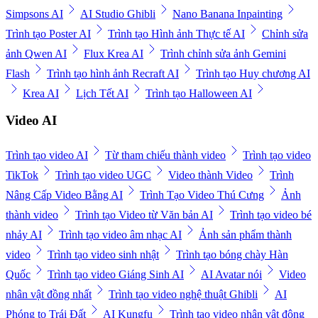
Simpsons AI
AI Studio Ghibli
Nano Banana Inpainting
Trình tạo Poster AI
Trình tạo Hình ảnh Thực tế AI
Chỉnh sửa
ảnh Qwen AI
Flux Krea AI
Trình chỉnh sửa ảnh Gemini
Flash
Trình tạo hình ảnh Recraft AI
Trình tạo Huy chương AI
Krea AI
Lịch Tết AI
Trình tạo Halloween AI
Video AI
Trình tạo video AI
Từ tham chiếu thành video
Trình tạo video
TikTok
Trình tạo video UGC
Video thành Video
Trình
Nâng Cấp Video Bằng AI
Trình Tạo Video Thú Cưng
Ảnh
thành video
Trình tạo Video từ Văn bản AI
Trình tạo video bé
nhảy AI
Trình tạo video âm nhạc AI
Ảnh sản phẩm thành
video
Trình tạo video sinh nhật
Trình tạo bóng chày Hàn
Quốc
Trình tạo video Giáng Sinh AI
AI Avatar nói
Video
nhân vật đồng nhất
Trình tạo video nghệ thuật Ghibli
AI
Phóng to Trái Đất
AI Kungfu
Trình tạo video nhân vật động