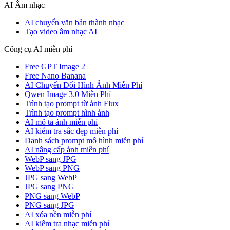
AI Âm nhạc
AI chuyển văn bản thành nhạc
Tạo video âm nhạc AI
Công cụ AI miễn phí
Free GPT Image 2
Free Nano Banana
AI Chuyển Đổi Hình Ảnh Miễn Phí
Qwen Image 3.0 Miễn Phí
Trình tạo prompt từ ảnh Flux
Trình tạo prompt hình ảnh
AI mô tả ảnh miễn phí
AI kiểm tra sắc đẹp miễn phí
Danh sách prompt mô hình miễn phí
AI nâng cấp ảnh miễn phí
WebP sang JPG
WebP sang PNG
JPG sang WebP
JPG sang PNG
PNG sang WebP
PNG sang JPG
AI xóa nền miễn phí
AI kiểm tra nhạc miễn phí