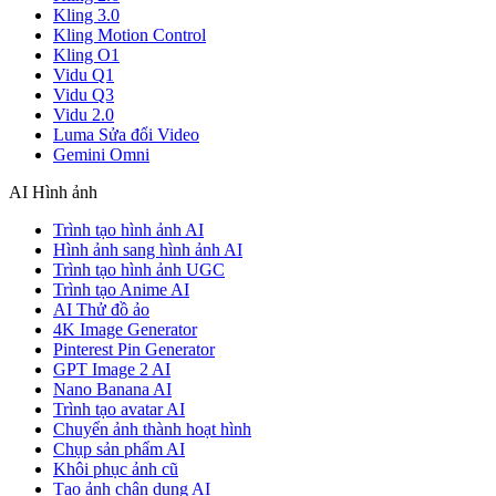
Kling 3.0
Kling Motion Control
Kling O1
Vidu Q1
Vidu Q3
Vidu 2.0
Luma Sửa đổi Video
Gemini Omni
AI Hình ảnh
Trình tạo hình ảnh AI
Hình ảnh sang hình ảnh AI
Trình tạo hình ảnh UGC
Trình tạo Anime AI
AI Thử đồ ảo
4K Image Generator
Pinterest Pin Generator
GPT Image 2 AI
Nano Banana AI
Trình tạo avatar AI
Chuyển ảnh thành hoạt hình
Chụp sản phẩm AI
Khôi phục ảnh cũ
Tạo ảnh chân dung AI