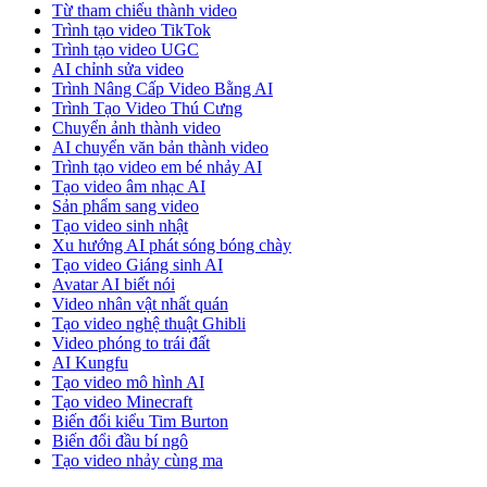
Từ tham chiếu thành video
Trình tạo video TikTok
Trình tạo video UGC
AI chỉnh sửa video
Trình Nâng Cấp Video Bằng AI
Trình Tạo Video Thú Cưng
Chuyển ảnh thành video
AI chuyển văn bản thành video
Trình tạo video em bé nhảy AI
Tạo video âm nhạc AI
Sản phẩm sang video
Tạo video sinh nhật
Xu hướng AI phát sóng bóng chày
Tạo video Giáng sinh AI
Avatar AI biết nói
Video nhân vật nhất quán
Tạo video nghệ thuật Ghibli
Video phóng to trái đất
AI Kungfu
Tạo video mô hình AI
Tạo video Minecraft
Biến đổi kiểu Tim Burton
Biến đổi đầu bí ngô
Tạo video nhảy cùng ma