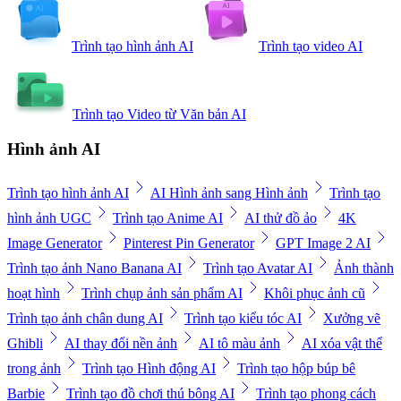
Trình tạo hình ảnh AI
Trình tạo video AI
Trình tạo Video từ Văn bản AI
Hình ảnh AI
Trình tạo hình ảnh AI
AI Hình ảnh sang Hình ảnh
Trình tạo
hình ảnh UGC
Trình tạo Anime AI
AI thử đồ ảo
4K
Image Generator
Pinterest Pin Generator
GPT Image 2 AI
Trình tạo ảnh Nano Banana AI
Trình tạo Avatar AI
Ảnh thành
hoạt hình
Trình chụp ảnh sản phẩm AI
Khôi phục ảnh cũ
Trình tạo ảnh chân dung AI
Trình tạo kiểu tóc AI
Xưởng vẽ
Ghibli
AI thay đổi nền ảnh
AI tô màu ảnh
AI xóa vật thể
trong ảnh
Trình tạo Hình động AI
Trình tạo hộp búp bê
Barbie
Trình tạo đồ chơi thú bông AI
Trình tạo phong cách