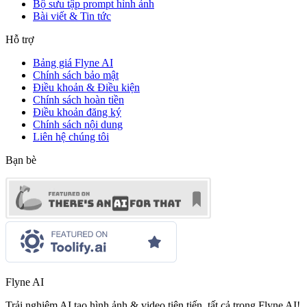
Bộ sưu tập prompt hình ảnh
Bài viết & Tin tức
Hỗ trợ
Bảng giá Flyne AI
Chính sách bảo mật
Điều khoản & Điều kiện
Chính sách hoàn tiền
Điều khoản đăng ký
Chính sách nội dung
Liên hệ chúng tôi
Bạn bè
Flyne AI
Trải nghiệm AI tạo hình ảnh & video tiên tiến, tất cả trong Flyne AI!