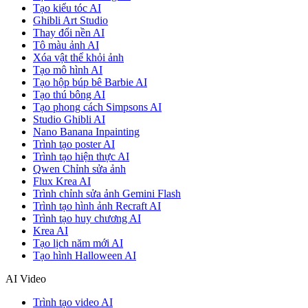
Tạo kiểu tóc AI
Ghibli Art Studio
Thay đổi nền AI
Tô màu ảnh AI
Xóa vật thể khỏi ảnh
Tạo mô hình AI
Tạo hộp búp bê Barbie AI
Tạo thú bông AI
Tạo phong cách Simpsons AI
Studio Ghibli AI
Nano Banana Inpainting
Trình tạo poster AI
Trình tạo hiện thực AI
Qwen Chỉnh sửa ảnh
Flux Krea AI
Trình chỉnh sửa ảnh Gemini Flash
Trình tạo hình ảnh Recraft AI
Trình tạo huy chương AI
Krea AI
Tạo lịch năm mới AI
Tạo hình Halloween AI
AI Video
Trình tạo video AI