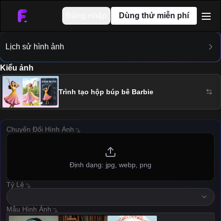
Đăng nhập
Dùng thử miễn phí
men
Lịch sử hình ảnh
Kiểu ảnh
Trình tạo hộp búp bê Barbie
Chuyển Đổi Hình Ảnh
Định dạng: jpg, webp, png
Tỷ Lệ
resolution
Mẫu Hình Ảnh