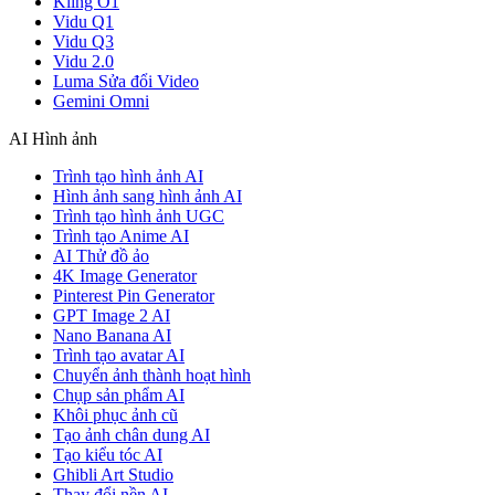
Kling O1
Vidu Q1
Vidu Q3
Vidu 2.0
Luma Sửa đổi Video
Gemini Omni
AI Hình ảnh
Trình tạo hình ảnh AI
Hình ảnh sang hình ảnh AI
Trình tạo hình ảnh UGC
Trình tạo Anime AI
AI Thử đồ ảo
4K Image Generator
Pinterest Pin Generator
GPT Image 2 AI
Nano Banana AI
Trình tạo avatar AI
Chuyển ảnh thành hoạt hình
Chụp sản phẩm AI
Khôi phục ảnh cũ
Tạo ảnh chân dung AI
Tạo kiểu tóc AI
Ghibli Art Studio
Thay đổi nền AI