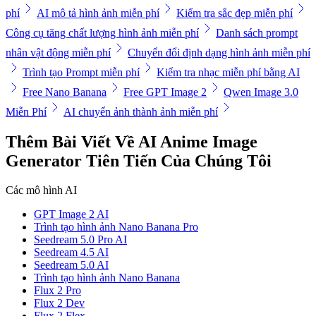
phí
AI mô tả hình ảnh miễn phí
Kiểm tra sắc đẹp miễn phí
Công cụ tăng chất lượng hình ảnh miễn phí
Danh sách prompt
nhân vật động miễn phí
Chuyển đổi định dạng hình ảnh miễn phí
Trình tạo Prompt miễn phí
Kiểm tra nhạc miễn phí bằng AI
Free Nano Banana
Free GPT Image 2
Qwen Image 3.0
Miễn Phí
AI chuyển ảnh thành ảnh miễn phí
Thêm Bài Viết Về AI Anime Image
Generator Tiên Tiến Của Chúng Tôi
Các mô hình AI
GPT Image 2 AI
Trình tạo hình ảnh Nano Banana Pro
Seedream 5.0 Pro AI
Seedream 4.5 AI
Seedream 5.0 AI
Trình tạo hình ảnh Nano Banana
Flux 2 Pro
Flux 2 Dev
Flux 2 Flex