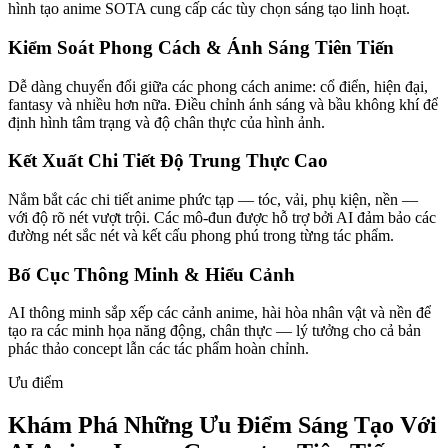
hình tạo anime SOTA cung cấp các tùy chọn sáng tạo linh hoạt.
Kiểm Soát Phong Cách & Ánh Sáng Tiên Tiến
Dễ dàng chuyển đổi giữa các phong cách anime: cổ điển, hiện đại,
fantasy và nhiều hơn nữa. Điều chỉnh ánh sáng và bầu không khí để
định hình tâm trạng và độ chân thực của hình ảnh.
Kết Xuất Chi Tiết Độ Trung Thực Cao
Nắm bắt các chi tiết anime phức tạp — tóc, vải, phụ kiện, nền —
với độ rõ nét vượt trội. Các mô-đun được hỗ trợ bởi AI đảm bảo các
đường nét sắc nét và kết cấu phong phú trong từng tác phẩm.
Bố Cục Thông Minh & Hiểu Cảnh
AI thông minh sắp xếp các cảnh anime, hài hòa nhân vật và nền để
tạo ra các minh họa năng động, chân thực — lý tưởng cho cả bản
phác thảo concept lẫn các tác phẩm hoàn chỉnh.
Ưu điểm
Khám Phá Những Ưu Điểm Sáng Tạo Với