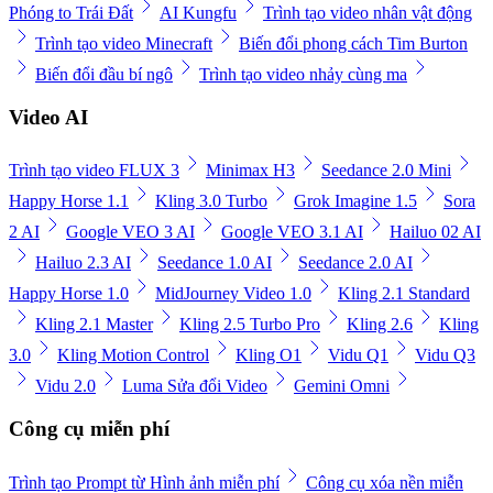
Phóng to Trái Đất
AI Kungfu
Trình tạo video nhân vật động
Trình tạo video Minecraft
Biến đổi phong cách Tim Burton
Biến đổi đầu bí ngô
Trình tạo video nhảy cùng ma
Video AI
Trình tạo video FLUX 3
Minimax H3
Seedance 2.0 Mini
Happy Horse 1.1
Kling 3.0 Turbo
Grok Imagine 1.5
Sora
2 AI
Google VEO 3 AI
Google VEO 3.1 AI
Hailuo 02 AI
Hailuo 2.3 AI
Seedance 1.0 AI
Seedance 2.0 AI
Happy Horse 1.0
MidJourney Video 1.0
Kling 2.1 Standard
Kling 2.1 Master
Kling 2.5 Turbo Pro
Kling 2.6
Kling
3.0
Kling Motion Control
Kling O1
Vidu Q1
Vidu Q3
Vidu 2.0
Luma Sửa đổi Video
Gemini Omni
Công cụ miễn phí
Trình tạo Prompt từ Hình ảnh miễn phí
Công cụ xóa nền miễn