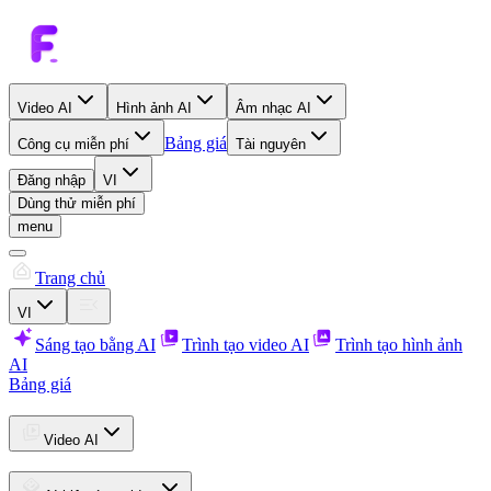
Video AI
Hình ảnh AI
Âm nhạc AI
Bảng giá
Công cụ miễn phí
Tài nguyên
Đăng nhập
VI
Dùng thử miễn phí
menu
Trang chủ
VI
Sáng tạo bằng AI
Trình tạo video AI
Trình tạo hình ảnh
AI
Bảng giá
Video AI