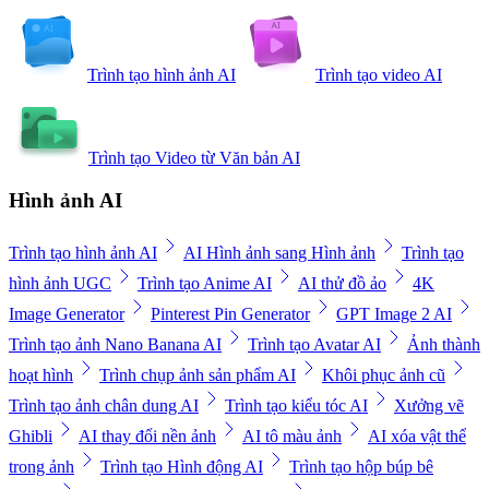
Trình tạo hình ảnh AI
Trình tạo video AI
Trình tạo Video từ Văn bản AI
Hình ảnh AI
Trình tạo hình ảnh AI
AI Hình ảnh sang Hình ảnh
Trình tạo
hình ảnh UGC
Trình tạo Anime AI
AI thử đồ ảo
4K
Image Generator
Pinterest Pin Generator
GPT Image 2 AI
Trình tạo ảnh Nano Banana AI
Trình tạo Avatar AI
Ảnh thành
hoạt hình
Trình chụp ảnh sản phẩm AI
Khôi phục ảnh cũ
Trình tạo ảnh chân dung AI
Trình tạo kiểu tóc AI
Xưởng vẽ
Ghibli
AI thay đổi nền ảnh
AI tô màu ảnh
AI xóa vật thể
trong ảnh
Trình tạo Hình động AI
Trình tạo hộp búp bê