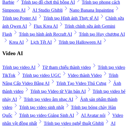
Barbie
Trình tạo đồ chơi thú bông AI
Trình tạo phong cách
Simpsons AI
AI Studio Ghibli
Nano Banana Inpainting
Trình tạo Poster AI
Trình tạo Hình ảnh Thực tế AI
Chỉnh sửa
ảnh Qwen AI
Flux Krea AI
Trình chỉnh sửa ảnh Gemini
Flash
Trình tạo hình ảnh Recraft AI
Trình tạo Huy chương AI
Krea AI
Lịch Tết AI
Trình tạo Halloween AI
Video AI
Trình tạo video AI
Từ tham chiếu thành video
Trình tạo video
TikTok
Trình tạo video UGC
Video thành Video
Trình
Nâng Cấp Video Bằng AI
Trình Tạo Video Thú Cưng
Ảnh
thành video
Trình tạo Video từ Văn bản AI
Trình tạo video bé
nhảy AI
Trình tạo video âm nhạc AI
Ảnh sản phẩm thành
video
Trình tạo video sinh nhật
Trình tạo bóng chày Hàn
Quốc
Trình tạo video Giáng Sinh AI
AI Avatar nói
Video
nhân vật đồng nhất
Trình tạo video nghệ thuật Ghibli
AI