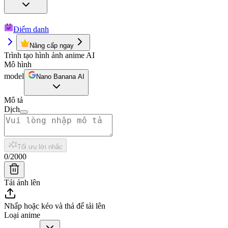
Điểm danh
Nâng cấp ngay
Trình tạo hình ảnh anime AI
Mô hình
model
Nano Banana AI
Mô tả
Dịch
Tối ưu lời nhắc
0
/
2000
Tải ảnh lên
Nhấp hoặc kéo và thả để tải lên
Loại anime