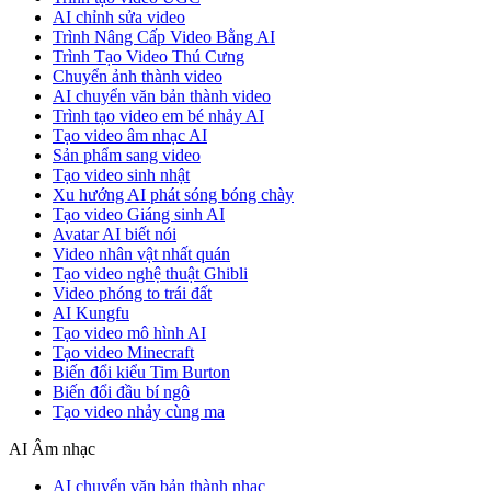
AI chỉnh sửa video
Trình Nâng Cấp Video Bằng AI
Trình Tạo Video Thú Cưng
Chuyển ảnh thành video
AI chuyển văn bản thành video
Trình tạo video em bé nhảy AI
Tạo video âm nhạc AI
Sản phẩm sang video
Tạo video sinh nhật
Xu hướng AI phát sóng bóng chày
Tạo video Giáng sinh AI
Avatar AI biết nói
Video nhân vật nhất quán
Tạo video nghệ thuật Ghibli
Video phóng to trái đất
AI Kungfu
Tạo video mô hình AI
Tạo video Minecraft
Biến đổi kiểu Tim Burton
Biến đổi đầu bí ngô
Tạo video nhảy cùng ma
AI Âm nhạc
AI chuyển văn bản thành nhạc