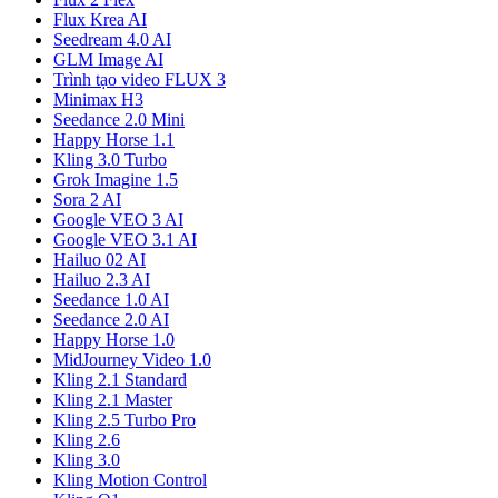
Flux Krea AI
Seedream 4.0 AI
GLM Image AI
Trình tạo video FLUX 3
Minimax H3
Seedance 2.0 Mini
Happy Horse 1.1
Kling 3.0 Turbo
Grok Imagine 1.5
Sora 2 AI
Google VEO 3 AI
Google VEO 3.1 AI
Hailuo 02 AI
Hailuo 2.3 AI
Seedance 1.0 AI
Seedance 2.0 AI
Happy Horse 1.0
MidJourney Video 1.0
Kling 2.1 Standard
Kling 2.1 Master
Kling 2.5 Turbo Pro
Kling 2.6
Kling 3.0
Kling Motion Control