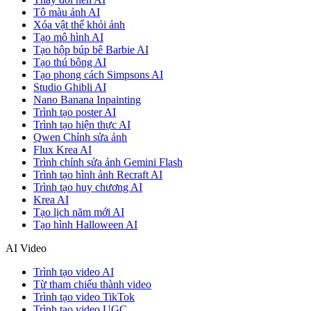
Tô màu ảnh AI
Xóa vật thể khỏi ảnh
Tạo mô hình AI
Tạo hộp búp bê Barbie AI
Tạo thú bông AI
Tạo phong cách Simpsons AI
Studio Ghibli AI
Nano Banana Inpainting
Trình tạo poster AI
Trình tạo hiện thực AI
Qwen Chỉnh sửa ảnh
Flux Krea AI
Trình chỉnh sửa ảnh Gemini Flash
Trình tạo hình ảnh Recraft AI
Trình tạo huy chương AI
Krea AI
Tạo lịch năm mới AI
Tạo hình Halloween AI
AI Video
Trình tạo video AI
Từ tham chiếu thành video
Trình tạo video TikTok
Trình tạo video UGC