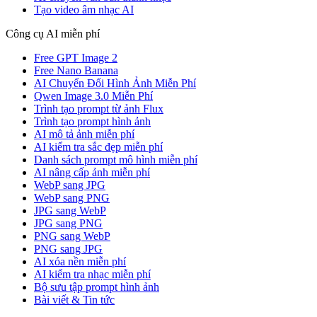
Tạo video âm nhạc AI
Công cụ AI miễn phí
Free GPT Image 2
Free Nano Banana
AI Chuyển Đổi Hình Ảnh Miễn Phí
Qwen Image 3.0 Miễn Phí
Trình tạo prompt từ ảnh Flux
Trình tạo prompt hình ảnh
AI mô tả ảnh miễn phí
AI kiểm tra sắc đẹp miễn phí
Danh sách prompt mô hình miễn phí
AI nâng cấp ảnh miễn phí
WebP sang JPG
WebP sang PNG
JPG sang WebP
JPG sang PNG
PNG sang WebP
PNG sang JPG
AI xóa nền miễn phí
AI kiểm tra nhạc miễn phí
Bộ sưu tập prompt hình ảnh
Bài viết & Tin tức