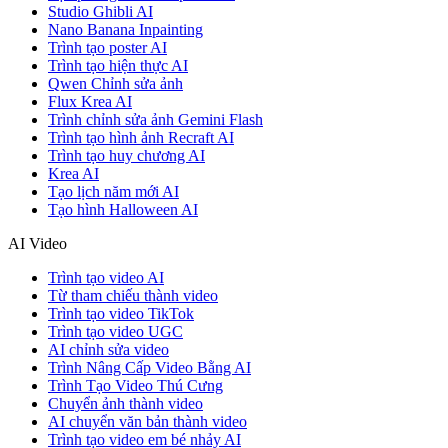
Studio Ghibli AI
Nano Banana Inpainting
Trình tạo poster AI
Trình tạo hiện thực AI
Qwen Chỉnh sửa ảnh
Flux Krea AI
Trình chỉnh sửa ảnh Gemini Flash
Trình tạo hình ảnh Recraft AI
Trình tạo huy chương AI
Krea AI
Tạo lịch năm mới AI
Tạo hình Halloween AI
AI Video
Trình tạo video AI
Từ tham chiếu thành video
Trình tạo video TikTok
Trình tạo video UGC
AI chỉnh sửa video
Trình Nâng Cấp Video Bằng AI
Trình Tạo Video Thú Cưng
Chuyển ảnh thành video
AI chuyển văn bản thành video
Trình tạo video em bé nhảy AI