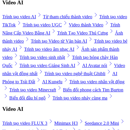
Video AI
Trình tạo video AI
Từ tham chiếu thành video
Trình tạo video
TikTok
Trình tạo video UGC
Video thành Video
Trình
Nâng Cấp Video Bằng AI
Trình Tạo Video Thú Cưng
Ảnh
thành video
Trình tạo Video từ Văn bản AI
Trình tạo video bé
nhảy AI
Trình tạo video âm nhạc AI
Ảnh sản phẩm thành
video
Trình tạo video sinh nhật
Trình tạo bóng chày Hàn
Quốc
Trình tạo video Giáng Sinh AI
AI Avatar nói
Video
nhân vật đồng nhất
Trình tạo video nghệ thuật Ghibli
AI
Phóng to Trái Đất
AI Kungfu
Trình tạo video nhân vật động
Trình tạo video Minecraft
Biến đổi phong cách Tim Burton
Biến đổi đầu bí ngô
Trình tạo video nhảy cùng ma
Video AI
Trình tạo video FLUX 3
Minimax H3
Seedance 2.0 Mini