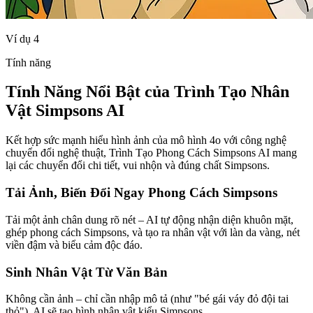
Ví dụ 4
Tính năng
Tính Năng Nổi Bật của Trình Tạo Nhân
Vật Simpsons AI
Kết hợp sức mạnh hiểu hình ảnh của mô hình 4o với công nghệ
chuyển đổi nghệ thuật, Trình Tạo Phong Cách Simpsons AI mang
lại các chuyển đổi chi tiết, vui nhộn và đúng chất Simpsons.
Tải Ảnh, Biến Đổi Ngay Phong Cách Simpsons
Tải một ảnh chân dung rõ nét – AI tự động nhận diện khuôn mặt,
ghép phong cách Simpsons, và tạo ra nhân vật với làn da vàng, nét
viền đậm và biểu cảm độc đáo.
Sinh Nhân Vật Từ Văn Bản
Không cần ảnh – chỉ cần nhập mô tả (như "bé gái váy đỏ đội tai
thỏ"), AI sẽ tạo hình nhân vật kiểu Simpsons.