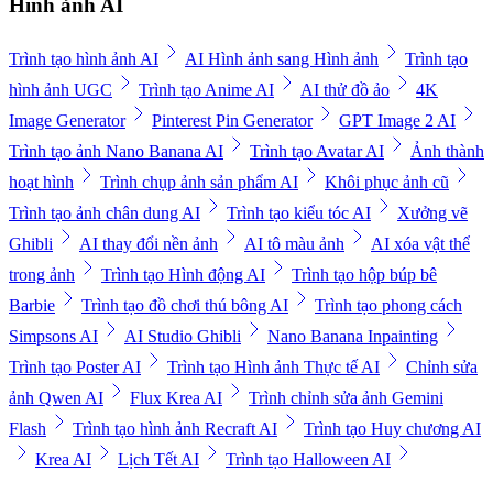
Hình ảnh AI
Trình tạo hình ảnh AI
AI Hình ảnh sang Hình ảnh
Trình tạo
hình ảnh UGC
Trình tạo Anime AI
AI thử đồ ảo
4K
Image Generator
Pinterest Pin Generator
GPT Image 2 AI
Trình tạo ảnh Nano Banana AI
Trình tạo Avatar AI
Ảnh thành
hoạt hình
Trình chụp ảnh sản phẩm AI
Khôi phục ảnh cũ
Trình tạo ảnh chân dung AI
Trình tạo kiểu tóc AI
Xưởng vẽ
Ghibli
AI thay đổi nền ảnh
AI tô màu ảnh
AI xóa vật thể
trong ảnh
Trình tạo Hình động AI
Trình tạo hộp búp bê
Barbie
Trình tạo đồ chơi thú bông AI
Trình tạo phong cách
Simpsons AI
AI Studio Ghibli
Nano Banana Inpainting
Trình tạo Poster AI
Trình tạo Hình ảnh Thực tế AI
Chỉnh sửa
ảnh Qwen AI
Flux Krea AI
Trình chỉnh sửa ảnh Gemini
Flash
Trình tạo hình ảnh Recraft AI
Trình tạo Huy chương AI
Krea AI
Lịch Tết AI
Trình tạo Halloween AI