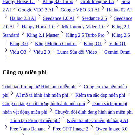
Happy Horse 1.1
Kling 3.0 Turbo
Grok Imagine 1.5
Sora
2 AI
Google VEO 3 AI
Google VEO 3.1 AI
Hailuo 02 AI
Hailuo 2.3 AI
Seedance 1.0 AI
Seedance 2.5
Seedance
2.0 AI
Happy Horse 1.0
MidJourney Video 1.0
Kling 2.1
Standard
Kling 2.1 Master
Kling 2.5 Turbo Pro
Kling 2.6
Kling 3.0
Kling Motion Control
Kling O1
Vidu Q1
Vidu Q3
Vidu 2.0
Luma Sửa đổi Video
Gemini Omni
Công cụ miễn phí
Trình tạo Prompt từ Hình ảnh miễn phí
Công cụ xóa nền miễn
phí
AI mô tả hình ảnh miễn phí
Kiểm tra sắc đẹp miễn phí
Công cụ tăng chất lượng hình ảnh miễn phí
Danh sách prompt
nhân vật động miễn phí
Chuyển đổi định dạng hình ảnh miễn phí
Trình tạo Prompt miễn phí
Kiểm tra nhạc miễn phí bằng AI
Free Nano Banana
Free GPT Image 2
Qwen Image 3.0