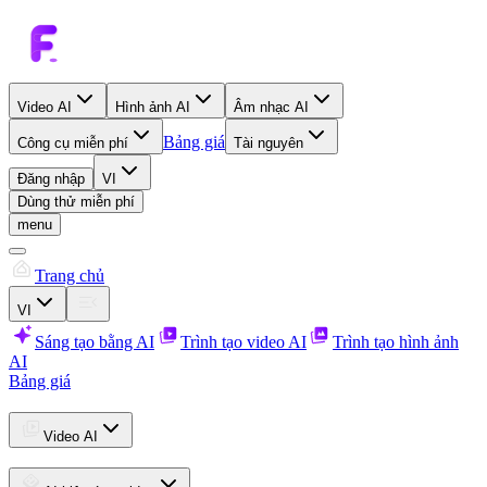
Video AI
Hình ảnh AI
Âm nhạc AI
Bảng giá
Công cụ miễn phí
Tài nguyên
Đăng nhập
VI
Dùng thử miễn phí
menu
Trang chủ
VI
Sáng tạo bằng AI
Trình tạo video AI
Trình tạo hình ảnh
AI
Bảng giá
Video AI