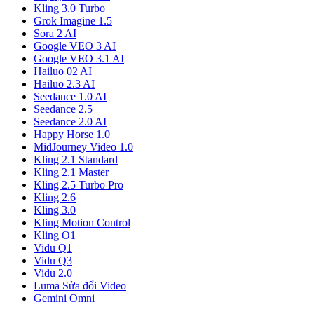
Kling 3.0 Turbo
Grok Imagine 1.5
Sora 2 AI
Google VEO 3 AI
Google VEO 3.1 AI
Hailuo 02 AI
Hailuo 2.3 AI
Seedance 1.0 AI
Seedance 2.5
Seedance 2.0 AI
Happy Horse 1.0
MidJourney Video 1.0
Kling 2.1 Standard
Kling 2.1 Master
Kling 2.5 Turbo Pro
Kling 2.6
Kling 3.0
Kling Motion Control
Kling O1
Vidu Q1
Vidu Q3
Vidu 2.0
Luma Sửa đổi Video
Gemini Omni