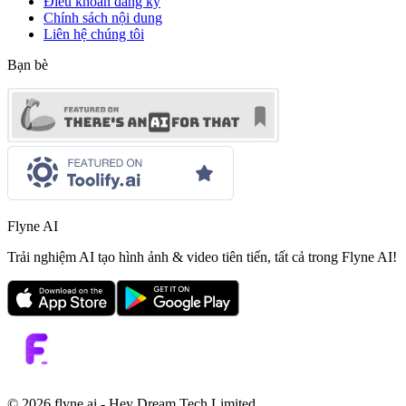
Điều khoản đăng ký
Chính sách nội dung
Liên hệ chúng tôi
Bạn bè
Flyne AI
Trải nghiệm AI tạo hình ảnh & video tiên tiến, tất cả trong Flyne AI!
©️ 2026 flyne.ai -
Hey Dream Tech Limited