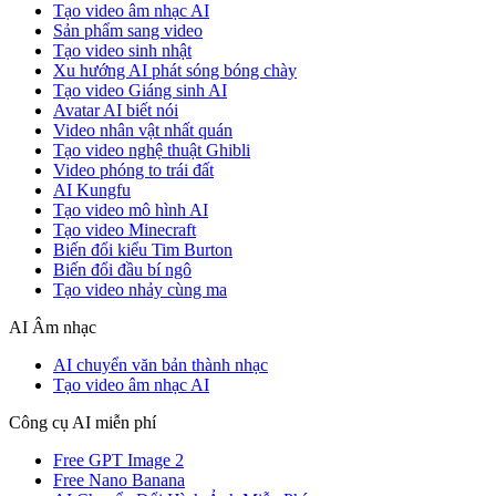
Tạo video âm nhạc AI
Sản phẩm sang video
Tạo video sinh nhật
Xu hướng AI phát sóng bóng chày
Tạo video Giáng sinh AI
Avatar AI biết nói
Video nhân vật nhất quán
Tạo video nghệ thuật Ghibli
Video phóng to trái đất
AI Kungfu
Tạo video mô hình AI
Tạo video Minecraft
Biến đổi kiểu Tim Burton
Biến đổi đầu bí ngô
Tạo video nhảy cùng ma
AI Âm nhạc
AI chuyển văn bản thành nhạc
Tạo video âm nhạc AI
Công cụ AI miễn phí
Free GPT Image 2
Free Nano Banana