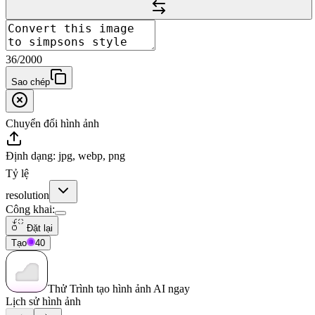
36
/
2000
Sao chép
Chuyển đổi hình ảnh
Định dạng: jpg, webp, png
Tỷ lệ
resolution
Công khai
:
Đặt lại
Tạo
40
Thử Trình tạo hình ảnh AI ngay
Lịch sử hình ảnh