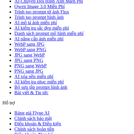
AI Chuyển Đổi Hình Ảnh Miễn Phí
Qwen Image 3.0 Miễn Phí
Trình tạo prompt từ ảnh Flux
Trình tạo prompt hình ảnh
AI mô tả ảnh miễn phí
AI kiểm tra sắc đẹp miễn phí
Danh sách prompt mô hình miễn phí
AI nâng cấp ảnh miễn phí
WebP sang JPG
WebP sang PNG
JPG sang WebP
JPG sang PNG
PNG sang WebP
PNG sang JPG
AI xóa nền miễn phí
AI kiểm tra nhạc miễn phí
Bộ sưu tập prompt hình ảnh
Bài viết & Tin tức
Hỗ trợ
Bảng giá Flyne AI
Chính sách bảo mật
Điều khoản & Điều kiện
Chính sách hoàn tiền