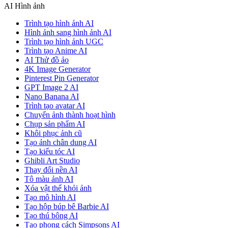
AI Hình ảnh
Trình tạo hình ảnh AI
Hình ảnh sang hình ảnh AI
Trình tạo hình ảnh UGC
Trình tạo Anime AI
AI Thử đồ ảo
4K Image Generator
Pinterest Pin Generator
GPT Image 2 AI
Nano Banana AI
Trình tạo avatar AI
Chuyển ảnh thành hoạt hình
Chụp sản phẩm AI
Khôi phục ảnh cũ
Tạo ảnh chân dung AI
Tạo kiểu tóc AI
Ghibli Art Studio
Thay đổi nền AI
Tô màu ảnh AI
Xóa vật thể khỏi ảnh
Tạo mô hình AI
Tạo hộp búp bê Barbie AI
Tạo thú bông AI
Tạo phong cách Simpsons AI