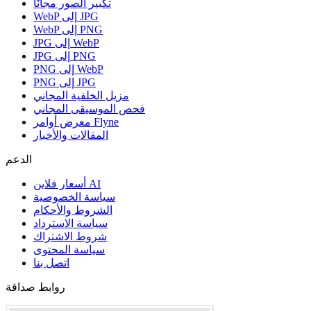
تكبير الصور مجانًا
WebP إلى JPG
WebP إلى PNG
JPG إلى WebP
JPG إلى PNG
PNG إلى WebP
PNG إلى JPG
مزيل الخلفية المجاني
فحص الموسيقى المجاني
معرض أوامر Flyne
المقالات والأخبار
الدعم
أسعار فلاين AI
سياسة الخصوصية
الشروط والأحكام
سياسة الاسترداد
شروط الاشتراك
سياسة المحتوى
اتصل بنا
روابط صداقة