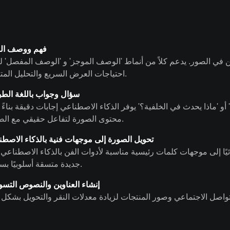
فهم ووصف ال
 في الصور. يدعم كلاً من أنماط 'الوصف الموجز' و 'الوصف المفصل' لت
احتياجات العرض السريع والتحليل المتعمق.
سؤال وجواب باللغة الطب
'ماذا يحدث في الخلفية؟' يوفر الذكاء الاصطناعي إجابات دقيقة بناءً
محتوى الصورة لتفاعل حقيقي مع الصورة.
تحويل الصورة إلى موجهات فنية بالذكاء الاصط
 موجهات كلمات رئيسية مناسبة لأدوات الفن بالذكاء الاصطناعي مثل Midjourney و DALL·E، مما يؤدي إلى إنش
جديدة متسقة أسلوبيًا بسرعة.
إنشاء العناوين والنصوص التسو