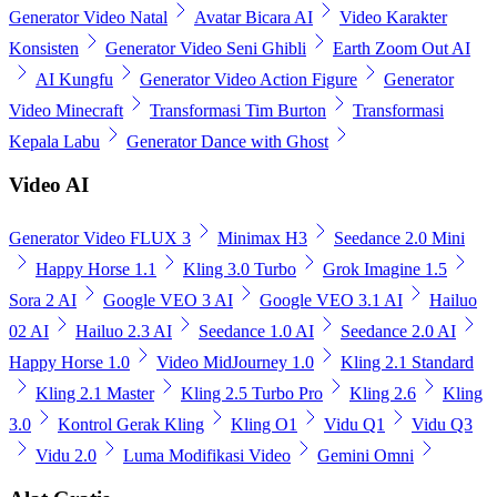
Generator Video Natal
Avatar Bicara AI
Video Karakter
Konsisten
Generator Video Seni Ghibli
Earth Zoom Out AI
AI Kungfu
Generator Video Action Figure
Generator
Video Minecraft
Transformasi Tim Burton
Transformasi
Kepala Labu
Generator Dance with Ghost
Video AI
Generator Video FLUX 3
Minimax H3
Seedance 2.0 Mini
Happy Horse 1.1
Kling 3.0 Turbo
Grok Imagine 1.5
Sora 2 AI
Google VEO 3 AI
Google VEO 3.1 AI
Hailuo
02 AI
Hailuo 2.3 AI
Seedance 1.0 AI
Seedance 2.0 AI
Happy Horse 1.0
Video MidJourney 1.0
Kling 2.1 Standard
Kling 2.1 Master
Kling 2.5 Turbo Pro
Kling 2.6
Kling
3.0
Kontrol Gerak Kling
Kling O1
Vidu Q1
Vidu Q3
Vidu 2.0
Luma Modifikasi Video
Gemini Omni