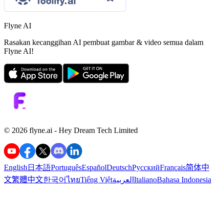
Flyne AI
Rasakan kecanggihan AI pembuat gambar & video semua dalam
Flyne AI!
©️ 2026 flyne.ai -
Hey Dream Tech Limited
English
日本語
Português
Español
Deutsch
Русский
Français
简体中
文
繁體中文
한국어
ไทย
Tiếng Việt
العربية
Italiano
Bahasa Indonesia