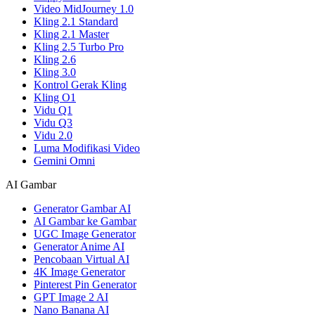
Video MidJourney 1.0
Kling 2.1 Standard
Kling 2.1 Master
Kling 2.5 Turbo Pro
Kling 2.6
Kling 3.0
Kontrol Gerak Kling
Kling O1
Vidu Q1
Vidu Q3
Vidu 2.0
Luma Modifikasi Video
Gemini Omni
AI Gambar
Generator Gambar AI
AI Gambar ke Gambar
UGC Image Generator
Generator Anime AI
Pencobaan Virtual AI
4K Image Generator
Pinterest Pin Generator
GPT Image 2 AI
Nano Banana AI