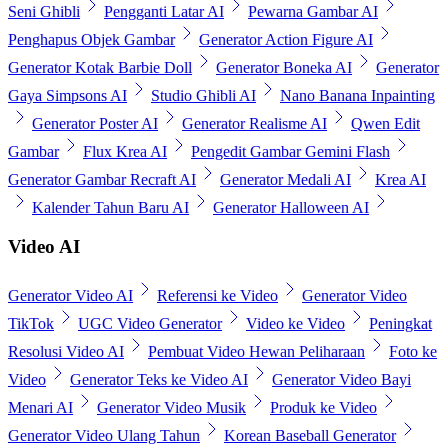
Seni Ghibli
Pengganti Latar AI
Pewarna Gambar AI
Penghapus Objek Gambar
Generator Action Figure AI
Generator Kotak Barbie Doll
Generator Boneka AI
Generator
Gaya Simpsons AI
Studio Ghibli AI
Nano Banana Inpainting
Generator Poster AI
Generator Realisme AI
Qwen Edit
Gambar
Flux Krea AI
Pengedit Gambar Gemini Flash
Generator Gambar Recraft AI
Generator Medali AI
Krea AI
Kalender Tahun Baru AI
Generator Halloween AI
Video AI
Generator Video AI
Referensi ke Video
Generator Video
TikTok
UGC Video Generator
Video ke Video
Peningkat
Resolusi Video AI
Pembuat Video Hewan Peliharaan
Foto ke
Video
Generator Teks ke Video AI
Generator Video Bayi
Menari AI
Generator Video Musik
Produk ke Video
Generator Video Ulang Tahun
Korean Baseball Generator