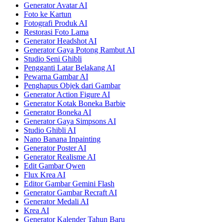
Generator Avatar AI
Foto ke Kartun
Fotografi Produk AI
Restorasi Foto Lama
Generator Headshot AI
Generator Gaya Potong Rambut AI
Studio Seni Ghibli
Pengganti Latar Belakang AI
Pewarna Gambar AI
Penghapus Objek dari Gambar
Generator Action Figure AI
Generator Kotak Boneka Barbie
Generator Boneka AI
Generator Gaya Simpsons AI
Studio Ghibli AI
Nano Banana Inpainting
Generator Poster AI
Generator Realisme AI
Edit Gambar Qwen
Flux Krea AI
Editor Gambar Gemini Flash
Generator Gambar Recraft AI
Generator Medali AI
Krea AI
Generator Kalender Tahun Baru