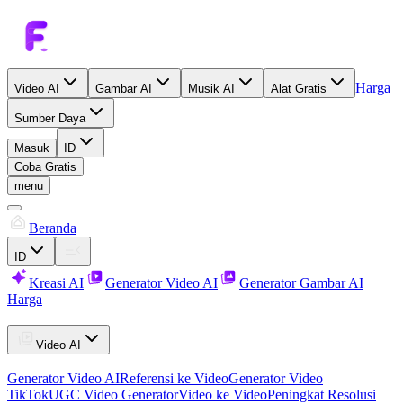
Harga
Video AI
Gambar AI
Musik AI
Alat Gratis
Sumber Daya
Masuk
ID
Coba Gratis
menu
Beranda
ID
Kreasi AI
Generator Video AI
Generator Gambar AI
Harga
Video AI
Generator Video AI
Referensi ke Video
Generator Video
TikTok
UGC Video Generator
Video ke Video
Peningkat Resolusi