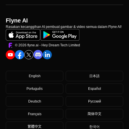
Flyne AI
Rasakan kecanggihan AI pembuat gambar & video semua dalam Flyne AI!
©️ 2026 flyne.ai -
Hey Dream Tech Limited
English
日本語
Português
Español
Deutsch
Русский
Français
简体中文
繁體中文
한국어