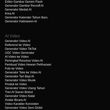
Editor Gambar Gemini Flash
Generator Gambar Recraft AI
Generator Medali AI
Krea AI
Generator Kalender Tahun Baru
Generator Halloween AI
AI Video
Generator Video AI
Referensi ke Video
Generator Video TikTok
UGC Video Generator
AI Video ke Video
Peningkat Resolusi Video AI
Pembuat Video Hewan Peliharaan
Foto ke Video
Generator Teks ke Video AI
Generator Tari Bayi AI
Generator Video Musik
Produk ke Video
Generator Video Ulang Tahun
Tren AI Siaran Bisbol
Generator Video Natal
Avatar Bicara AI
Video Karakter Konsisten
Generator Video Seni Ghibli