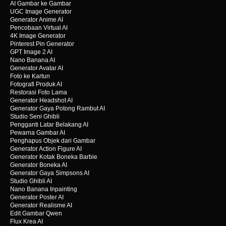
AI Gambar ke Gambar
UGC Image Generator
Generator Anime AI
Pencobaan Virtual AI
4K Image Generator
Pinterest Pin Generator
GPT Image 2 AI
Nano Banana AI
Generator Avatar AI
Foto ke Kartun
Fotografi Produk AI
Restorasi Foto Lama
Generator Headshot AI
Generator Gaya Potong Rambut AI
Studio Seni Ghibli
Pengganti Latar Belakang AI
Pewarna Gambar AI
Penghapus Objek dari Gambar
Generator Action Figure AI
Generator Kotak Boneka Barbie
Generator Boneka AI
Generator Gaya Simpsons AI
Studio Ghibli AI
Nano Banana Inpainting
Generator Poster AI
Generator Realisme AI
Edit Gambar Qwen
Flux Krea AI