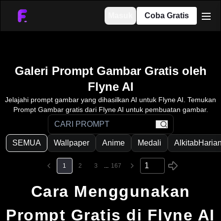
Masuk
Coba Gratis
men
Galeri Prompt Gambar Gratis oleh
Flyne AI
Jelajahi prompt gambar yang dihasilkan AI untuk Flyne AI. Temukan
Prompt Gambar gratis dari Flyne AI untuk pembuatan gambar.
search
SEMUA
Wallpaper
Anime
Medali
AlkitabHaria
1
2
3
...
167
Cara Menggunakan
Prompt Gratis di Flyne AI